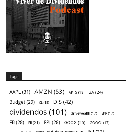
Tags
AMZN
(53)
AAPL
(31)
BA
(24)
APTS
(18)
DIS
(42)
Budget
(29)
CL
(15)
dividendos
(101)
drivewealth
(17)
EPR
(17)
FB
(28)
FPI
(28)
GOOG
(25)
FII
(21)
GOOGL
(17)
JNJ
(33)