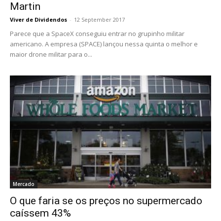
Martin
Viver de Dividendos
-
12 September 2017
Parece que a SpaceX conseguiu entrar no grupinho militar
americano. A empresa (SPACE) lançou nessa quinta o melhor e
maior drone militar para o...
Mercado
O que faria se os preços no supermercado
caíssem 43%