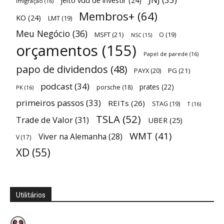
jeito vdd de investir
(24)
Imigração
(16)
Membros+
(64)
KO
(24)
LMT
(19)
Meu Negócio
(36)
MSFT
(21)
O
(19)
NSC
(15)
orçamentos
(155)
Papel de parede
(16)
papo de dividendos
(48)
PAYX
(20)
PG
(21)
podcast
(34)
prates
(22)
porsche
(18)
PK
(16)
primeiros passos
(33)
REITs
(26)
STAG
(19)
T
(16)
TSLA
(52)
Trade de Valor
(31)
UBER
(25)
WMT
(41)
Viver na Alemanha
(28)
V
(17)
XD
(55)
Utilitários