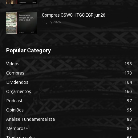
Compras CSWC HTGC EGP jun26
10 July 2026
Popular Category
Videos
198
Compras
170
Dividendos
164
Orçamentos
160
Podcast
97
Opiniões
95
Análise Fundamentalista
83
Membros+
81
Trade de valor
63