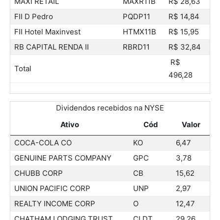
MÁXI RETAIL
MAXR11B
R$ 28,63
FII D Pedro
PQDP11
R$ 14,84
FII Hotel Maxinvest
HTMX11B
R$ 15,95
RB CAPITAL RENDA II
RBRD11
R$ 32,84
R$
Total
496,28
Dividendos recebidos na NYSE
Ativo
Cód
Valor
COCA-COLA CO
KO
6,47
GENUINE PARTS COMPANY
GPC
3,78
CHUBB CORP
CB
15,62
UNION PACIFIC CORP
UNP
2,97
REALTY INCOME CORP
O
12,47
CHATHAM LODGING TRUST
CLDT
29,26