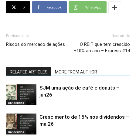
X
Facebook
WhatsApp
Previous article
Next article
Riscos do mercado de ações
O REIT que tem crescido
+10% ao ano – Express #14
RELATED ARTICLES
MORE FROM AUTHOR
SJM uma ação de café e donuts –
jun26
Dividendos
Crescimento de 15% nos dividendos –
mai26
Dividendos