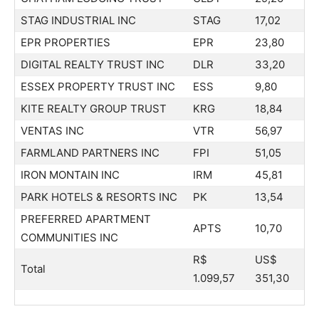
STAG INDUSTRIAL INC
STAG
17,02
EPR PROPERTIES
EPR
23,80
DIGITAL REALTY TRUST INC
DLR
33,20
ESSEX PROPERTY TRUST INC
ESS
9,80
KITE REALTY GROUP TRUST
KRG
18,84
VENTAS INC
VTR
56,97
FARMLAND PARTNERS INC
FPI
51,05
IRON MONTAIN INC
IRM
45,81
PARK HOTELS & RESORTS INC
PK
13,54
PREFERRED APARTMENT
APTS
10,70
COMMUNITIES INC
R$
US$
Total
1.099,57
351,30