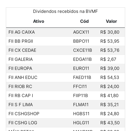
Dividendos recebidos na BVMF
Ativo
Cód
Valor
FII AG CAIXA
AGCX11
R$ 30,80
FII BB PRGII
BBPO11
R$ 53,95
FII CX CEDAE
CXCE11B
R$ 53,76
FII GALERIA
EDGA11B
R$ 2,67
FII EUROPA
EURO11
R$ 39,00
FII ANH EDUC
FAED11B
R$ 54,53
FII RIOB RC
FFCI11
R$ 24,00
FII RB CAP I
FIIP11B
R$ 41,80
FII S F LIMA
FLMA11
R$ 35,21
FII CSHGSHOP
HGBS11
R$ 24,80
FII CSHG LOG
HGLG11
R$ 43,50