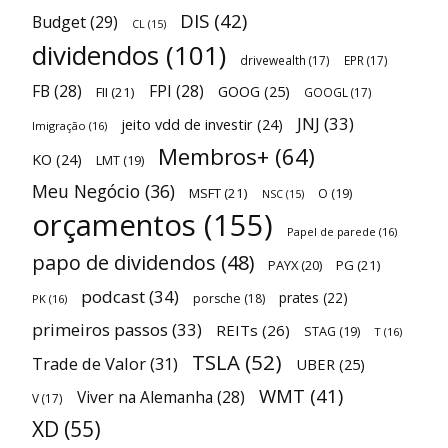
DIS
(42)
Budget
(29)
CL
(15)
dividendos
(101)
drivewealth
(17)
EPR
(17)
FB
(28)
FPI
(28)
GOOG
(25)
FII
(21)
GOOGL
(17)
JNJ
(33)
jeito vdd de investir
(24)
Imigração
(16)
Membros+
(64)
KO
(24)
LMT
(19)
Meu Negócio
(36)
MSFT
(21)
O
(19)
NSC
(15)
orçamentos
(155)
Papel de parede
(16)
papo de dividendos
(48)
PAYX
(20)
PG
(21)
podcast
(34)
prates
(22)
porsche
(18)
PK
(16)
primeiros passos
(33)
REITs
(26)
STAG
(19)
T
(16)
TSLA
(52)
Trade de Valor
(31)
UBER
(25)
WMT
(41)
Viver na Alemanha
(28)
V
(17)
XD
(55)