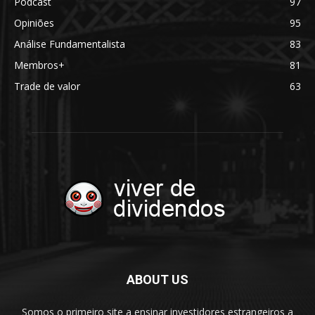
Podcast
97
Opiniões
95
Análise Fundamentalista
83
Membros+
81
Trade de valor
63
ABOUT US
Somos o primeiro site a ensinar investidores estrangeiros a