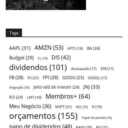
Tags
AMZN
(53)
AAPL
(31)
BA
(24)
APTS
(18)
DIS
(42)
Budget
(29)
CL
(15)
dividendos
(101)
drivewealth
(17)
EPR
(17)
FB
(28)
FPI
(28)
GOOG
(25)
FII
(21)
GOOGL
(17)
JNJ
(33)
jeito vdd de investir
(24)
Imigração
(16)
Membros+
(64)
KO
(24)
LMT
(19)
Meu Negócio
(36)
MSFT
(21)
O
(19)
NSC
(15)
orçamentos
(155)
Papel de parede
(16)
papo de dividendos
(48)
PAYX
(20)
PG
(21)