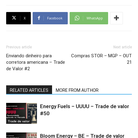
X
Facebook
WhatsApp
Previous article
Next article
Enviando dinheiro para
Compras STOR – MGP – OUT
corretora americana – Trade
21
de Valor #2
RELATED ARTICLES
MORE FROM AUTHOR
Energy Fuels – UUUU – Trade de valor
#50
Trade de valor
Bloom Energy – BE – Trade de valor