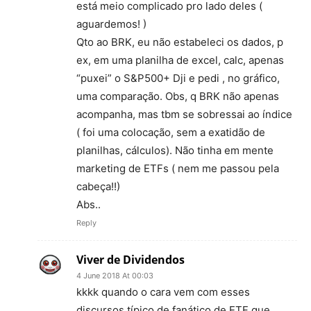
está meio complicado pro lado deles (
aguardemos! )
Qto ao BRK, eu não estabeleci os dados, p
ex, em uma planilha de excel, calc, apenas
“puxei” o S&P500+ Dji e pedi , no gráfico,
uma comparação. Obs, q BRK não apenas
acompanha, mas tbm se sobressai ao índice
( foi uma colocação, sem a exatidão de
planilhas, cálculos). Não tinha em mente
marketing de ETFs ( nem me passou pela
cabeça!!)
Abs..
Reply
Viver de Dividendos
4 June 2018 At 00:03
kkkk quando o cara vem com esses
discursos típico de fanático de ETF que