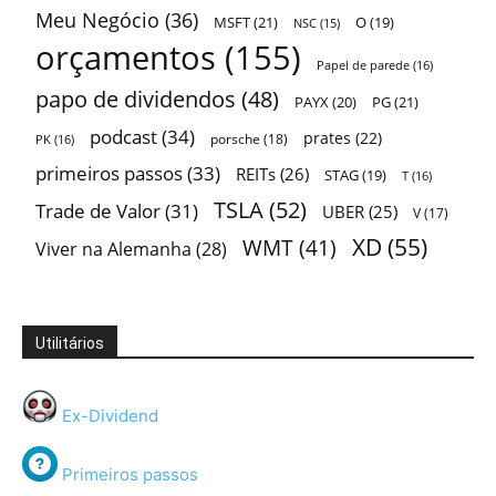
Meu Negócio
(36)
MSFT
(21)
O
(19)
NSC
(15)
orçamentos
(155)
Papel de parede
(16)
papo de dividendos
(48)
PAYX
(20)
PG
(21)
podcast
(34)
prates
(22)
porsche
(18)
PK
(16)
primeiros passos
(33)
REITs
(26)
STAG
(19)
T
(16)
TSLA
(52)
Trade de Valor
(31)
UBER
(25)
V
(17)
XD
(55)
WMT
(41)
Viver na Alemanha
(28)
Utilitários
Ex-Dividend
Primeiros passos