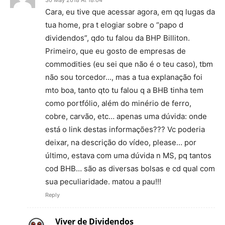
30 May 2018 At 18:04
Cara, eu tive que acessar agora, em qq lugas da
tua home, pra t elogiar sobre o “papo d
dividendos”, qdo tu falou da BHP Billiton.
Primeiro, que eu gosto de empresas de
commodities (eu sei que não é o teu caso), tbm
não sou torcedor…, mas a tua explanação foi
mto boa, tanto qto tu falou q a BHB tinha tem
como portfólio, além do minério de ferro,
cobre, carvão, etc… apenas uma dúvida: onde
está o link destas informações??? Vc poderia
deixar, na descrição do vídeo, please… por
último, estava com uma dúvida n MS, pq tantos
cod BHB… são as diversas bolsas e cd qual com
sua peculiaridade. matou a pau!!!
Reply
Viver de Dividendos