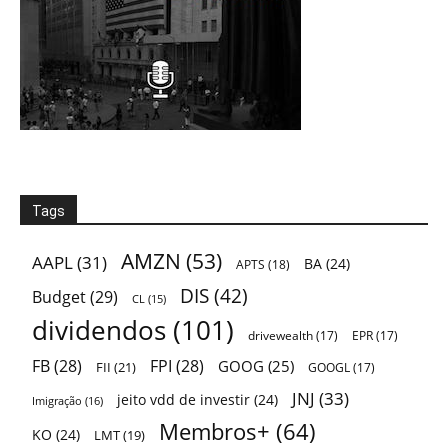
Tags
AMZN
(53)
AAPL
(31)
BA
(24)
APTS
(18)
DIS
(42)
Budget
(29)
CL
(15)
dividendos
(101)
drivewealth
(17)
EPR
(17)
FB
(28)
FPI
(28)
GOOG
(25)
FII
(21)
GOOGL
(17)
JNJ
(33)
jeito vdd de investir
(24)
Imigração
(16)
Membros+
(64)
KO
(24)
LMT
(19)