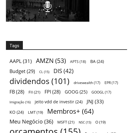
Tags
AMZN
(53)
AAPL
(31)
BA
(24)
APTS
(18)
DIS
(42)
Budget
(29)
CL
(15)
dividendos
(101)
drivewealth
(17)
EPR
(17)
FB
(28)
FPI
(28)
GOOG
(25)
FII
(21)
GOOGL
(17)
JNJ
(33)
jeito vdd de investir
(24)
Imigração
(16)
Membros+
(64)
KO
(24)
LMT
(19)
Meu Negócio
(36)
MSFT
(21)
O
(19)
NSC
(15)
orçamentos
(155)