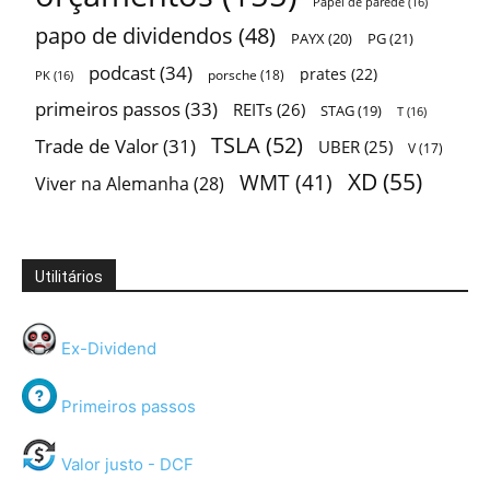
Papel de parede
(16)
papo de dividendos
(48)
PAYX
(20)
PG
(21)
podcast
(34)
prates
(22)
porsche
(18)
PK
(16)
primeiros passos
(33)
REITs
(26)
STAG
(19)
T
(16)
TSLA
(52)
Trade de Valor
(31)
UBER
(25)
V
(17)
XD
(55)
WMT
(41)
Viver na Alemanha
(28)
Utilitários
Ex-Dividend
Primeiros passos
Valor justo - DCF