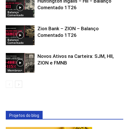
Huntington Ingalls – HII – Balanço
Comentado 1T26
Balanço
Comentado
Zion Bank – ZION – Balanço
Comentado 1T26
Balanço
Comentado
Novos Ativos na Carteira: SJM, HII,
ZION e FMNB
Membros+
Projetos do blog