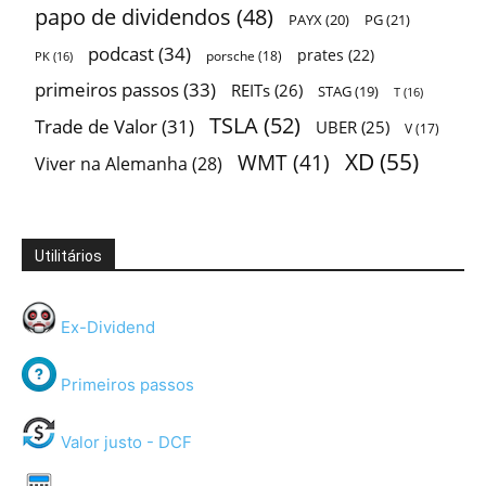
papo de dividendos
(48)
PAYX
(20)
PG
(21)
podcast
(34)
prates
(22)
porsche
(18)
PK
(16)
primeiros passos
(33)
REITs
(26)
STAG
(19)
T
(16)
TSLA
(52)
Trade de Valor
(31)
UBER
(25)
V
(17)
XD
(55)
WMT
(41)
Viver na Alemanha
(28)
Utilitários
Ex-Dividend
Primeiros passos
Valor justo - DCF