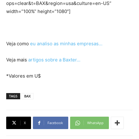
ops=clear&t=BAX&region=usa&culture=en-US”
width=”100%” height=”1080″]
Veja como
eu analiso as minhas empresas…
Veja mais
artigos sobre a Baxter…
*Valores em U$
TAGS
BAX
X
Facebook
WhatsApp