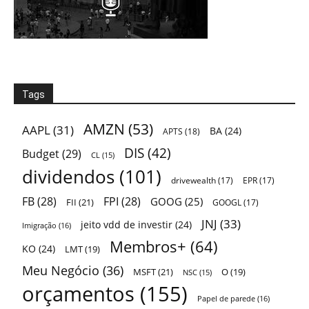
Tags
AMZN
(53)
AAPL
(31)
BA
(24)
APTS
(18)
DIS
(42)
Budget
(29)
CL
(15)
dividendos
(101)
drivewealth
(17)
EPR
(17)
FB
(28)
FPI
(28)
GOOG
(25)
FII
(21)
GOOGL
(17)
JNJ
(33)
jeito vdd de investir
(24)
Imigração
(16)
Membros+
(64)
KO
(24)
LMT
(19)
Meu Negócio
(36)
MSFT
(21)
O
(19)
NSC
(15)
orçamentos
(155)
Papel de parede
(16)