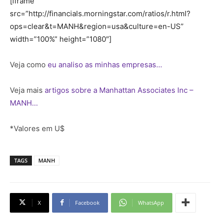
[iframe
src=”http://financials.morningstar.com/ratios/r.html?
ops=clear&t=MANH&region=usa&culture=en-US”
width=”100%” height=”1080″]
Veja como
eu analiso as minhas empresas…
Veja mais
artigos sobre a Manhattan Associates Inc –
MANH…
*Valores em U$
TAGS
MANH
X
Facebook
WhatsApp