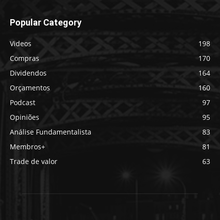
Popular Category
Videos
198
Compras
170
Dividendos
164
Orçamentos
160
Podcast
97
Opiniões
95
Análise Fundamentalista
83
Membros+
81
Trade de valor
63