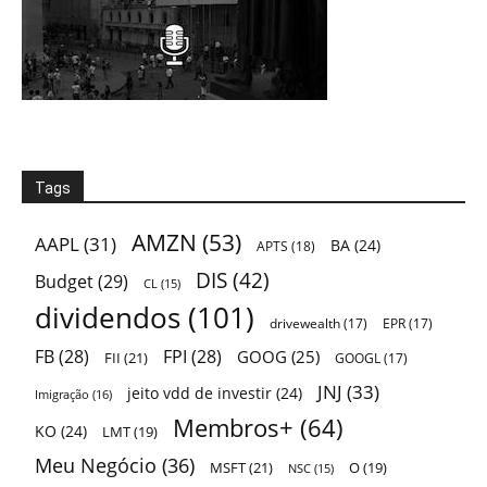
Tags
AMZN
(53)
AAPL
(31)
BA
(24)
APTS
(18)
DIS
(42)
Budget
(29)
CL
(15)
dividendos
(101)
drivewealth
(17)
EPR
(17)
FB
(28)
FPI
(28)
GOOG
(25)
FII
(21)
GOOGL
(17)
JNJ
(33)
jeito vdd de investir
(24)
Imigração
(16)
Membros+
(64)
KO
(24)
LMT
(19)
Meu Negócio
(36)
MSFT
(21)
O
(19)
NSC
(15)