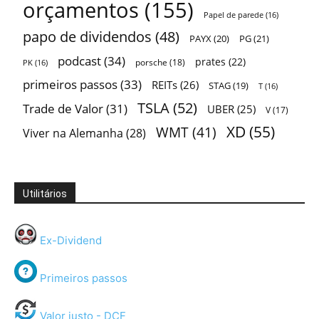
orçamentos
(155)
Papel de parede
(16)
papo de dividendos
(48)
PAYX
(20)
PG
(21)
podcast
(34)
prates
(22)
porsche
(18)
PK
(16)
primeiros passos
(33)
REITs
(26)
STAG
(19)
T
(16)
TSLA
(52)
Trade de Valor
(31)
UBER
(25)
V
(17)
XD
(55)
WMT
(41)
Viver na Alemanha
(28)
Utilitários
Ex-Dividend
Primeiros passos
Valor justo - DCF