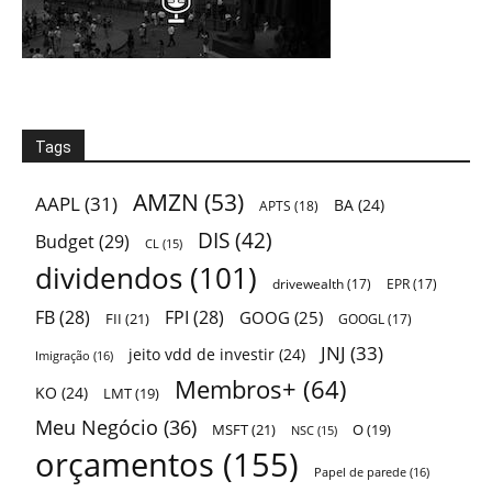
Tags
AMZN
(53)
AAPL
(31)
BA
(24)
APTS
(18)
DIS
(42)
Budget
(29)
CL
(15)
dividendos
(101)
drivewealth
(17)
EPR
(17)
FB
(28)
FPI
(28)
GOOG
(25)
FII
(21)
GOOGL
(17)
JNJ
(33)
jeito vdd de investir
(24)
Imigração
(16)
Membros+
(64)
KO
(24)
LMT
(19)
Meu Negócio
(36)
MSFT
(21)
O
(19)
NSC
(15)
orçamentos
(155)
Papel de parede
(16)