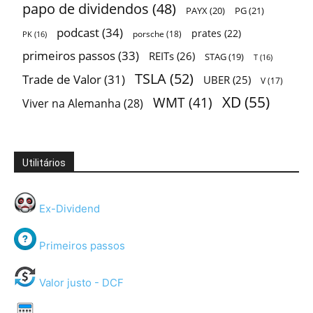
papo de dividendos
(48)
PAYX
(20)
PG
(21)
podcast
(34)
prates
(22)
porsche
(18)
PK
(16)
primeiros passos
(33)
REITs
(26)
STAG
(19)
T
(16)
TSLA
(52)
Trade de Valor
(31)
UBER
(25)
V
(17)
XD
(55)
WMT
(41)
Viver na Alemanha
(28)
Utilitários
Ex-Dividend
Primeiros passos
Valor justo - DCF