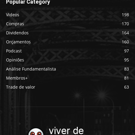
Popular Category
Videos
198
Compras
170
Dividendos
164
Orçamentos
160
Podcast
97
Opiniões
95
Análise Fundamentalista
83
Membros+
81
Trade de valor
63