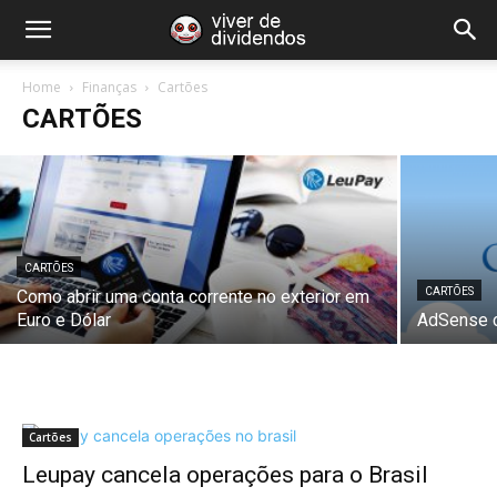
CARTÕES
Cartão internacional para viagens e sem
pagar IOF
Home
Finanças
Cartões
CARTÕES
Viver de Dividendos
-
14 November 2016
CARTÕES
CARTÕES
Como abrir uma conta corrente no exterior em
Euro e Dólar
AdSense c
Cartões
Leupay cancela operações para o Brasil