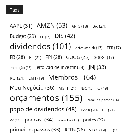
Tags
AMZN
(53)
AAPL
(31)
BA
(24)
APTS
(18)
DIS
(42)
Budget
(29)
CL
(15)
dividendos
(101)
drivewealth
(17)
EPR
(17)
FB
(28)
FPI
(28)
GOOG
(25)
FII
(21)
GOOGL
(17)
JNJ
(33)
jeito vdd de investir
(24)
Imigração
(16)
Membros+
(64)
KO
(24)
LMT
(19)
Meu Negócio
(36)
MSFT
(21)
O
(19)
NSC
(15)
orçamentos
(155)
Papel de parede
(16)
papo de dividendos
(48)
PAYX
(20)
PG
(21)
podcast
(34)
prates
(22)
porsche
(18)
PK
(16)
primeiros passos
(33)
REITs
(26)
STAG
(19)
T
(16)