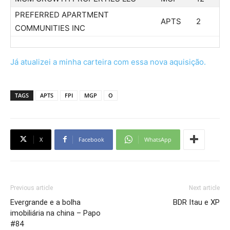
PREFERRED APARTMENT
APTS
2
COMMUNITIES INC
Já atualizei a minha carteira com essa nova aquisição.
TAGS
APTS
FPI
MGP
O
X
Facebook
WhatsApp
Previous article
Next article
Evergrande e a bolha
BDR Itau e XP
imobiliária na china – Papo
#84