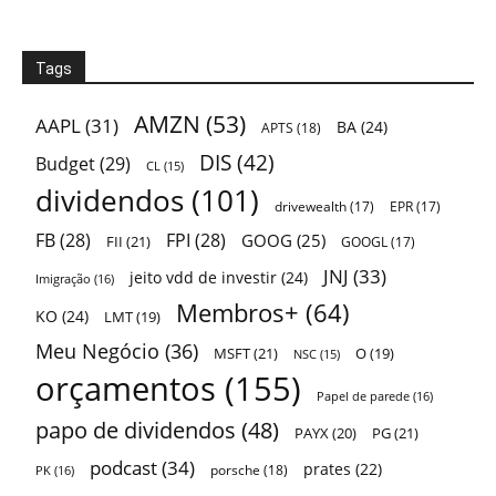
Tags
AMZN
(53)
AAPL
(31)
BA
(24)
APTS
(18)
DIS
(42)
Budget
(29)
CL
(15)
dividendos
(101)
drivewealth
(17)
EPR
(17)
FB
(28)
FPI
(28)
GOOG
(25)
FII
(21)
GOOGL
(17)
JNJ
(33)
jeito vdd de investir
(24)
Imigração
(16)
Membros+
(64)
KO
(24)
LMT
(19)
Meu Negócio
(36)
MSFT
(21)
O
(19)
NSC
(15)
orçamentos
(155)
Papel de parede
(16)
papo de dividendos
(48)
PAYX
(20)
PG
(21)
podcast
(34)
prates
(22)
porsche
(18)
PK
(16)