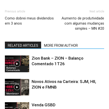
Previous article
Next article
Como dobrei meus dividendos
Aumento de produtividade
em 3 anos
com algumas mudanças
simples – MN #20
RELATED ARTICLES
MORE FROM AUTHOR
Zion Bank – ZION – Balanço
Comentado 1T26
Balanço
Comentado
Novos Ativos na Carteira: SJM, HII,
ZION e FMNB
Membros+
Venda GSBD