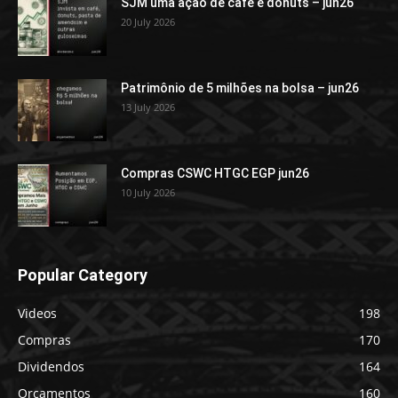
SJM uma ação de café e donuts – jun26
20 July 2026
Patrimônio de 5 milhões na bolsa – jun26
13 July 2026
Compras CSWC HTGC EGP jun26
10 July 2026
Popular Category
Videos
198
Compras
170
Dividendos
164
Orçamentos
160