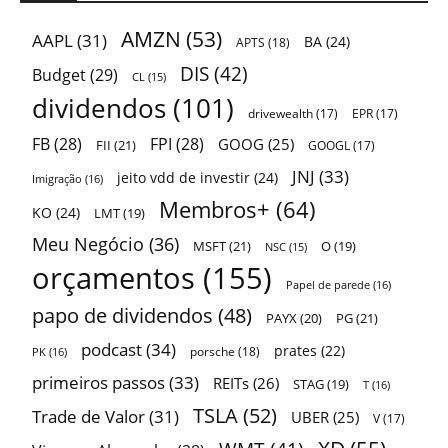
AMZN
(53)
AAPL
(31)
BA
(24)
APTS
(18)
DIS
(42)
Budget
(29)
CL
(15)
dividendos
(101)
drivewealth
(17)
EPR
(17)
FB
(28)
FPI
(28)
GOOG
(25)
FII
(21)
GOOGL
(17)
JNJ
(33)
jeito vdd de investir
(24)
Imigração
(16)
Membros+
(64)
KO
(24)
LMT
(19)
Meu Negócio
(36)
MSFT
(21)
O
(19)
NSC
(15)
orçamentos
(155)
Papel de parede
(16)
papo de dividendos
(48)
PAYX
(20)
PG
(21)
podcast
(34)
prates
(22)
porsche
(18)
PK
(16)
primeiros passos
(33)
REITs
(26)
STAG
(19)
T
(16)
TSLA
(52)
Trade de Valor
(31)
UBER
(25)
V
(17)