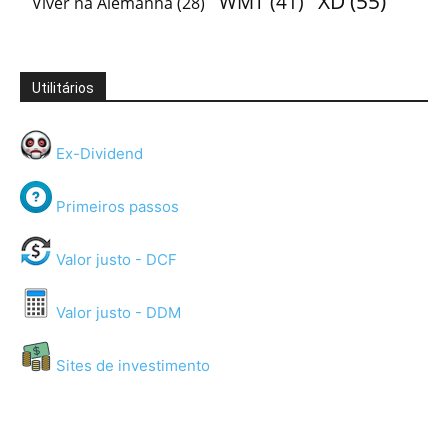
XD
(55)
WMT
(41)
Viver na Alemanha
(28)
Utilitários
Ex-Dividend
Primeiros passos
Valor justo - DCF
Valor justo - DDM
Sites de investimento