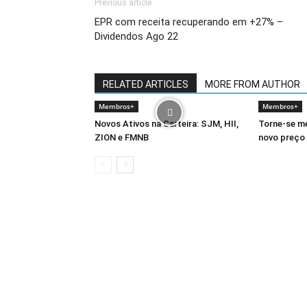
Previous article
EPR com receita recuperando em +27% –
Dividendos Ago 22
RELATED ARTICLES
MORE FROM AUTHOR
Membros+
Membros+
Novos Ativos na Carteira: SJM, HII,
Torne-se m
ZION e FMNB
novo preço