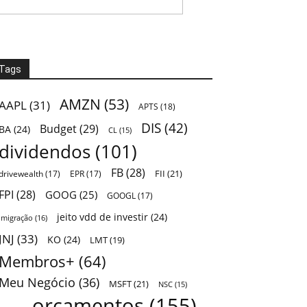
Tags
AMZN
(53)
AAPL
(31)
APTS
(18)
DIS
(42)
Budget
(29)
BA
(24)
CL
(15)
dividendos
(101)
FB
(28)
FII
(21)
drivewealth
(17)
EPR
(17)
FPI
(28)
GOOG
(25)
GOOGL
(17)
jeito vdd de investir
(24)
Imigração
(16)
JNJ
(33)
KO
(24)
LMT
(19)
Membros+
(64)
Meu Negócio
(36)
MSFT
(21)
NSC
(15)
orçamentos
(155)