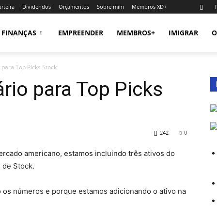
rteira
Dividendos
Orçamentos
Sobre mim
Membros XD+
FINANÇAS
EMPREENDER
MEMBROS+
IMIGRAR
O
 para Top Picks Stock
rio para Top Picks
242
0
rcado americano, estamos incluindo três ativos do
s de Stock.
o os números e porque estamos adicionando o ativo na