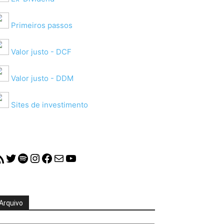
Primeiros passos
Valor justo - DCF
Valor justo - DDM
Sites de investimento
S Feed
Twitter
Spotify
Instagram
Facebook
Mail
YouTube
Arquivo
quivo