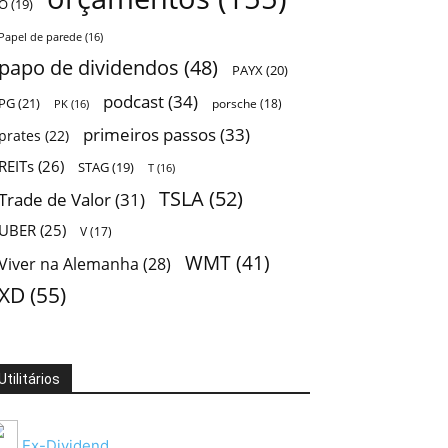
O
(19)
Papel de parede
(16)
papo de dividendos
(48)
PAYX
(20)
podcast
(34)
PG
(21)
porsche
(18)
PK
(16)
primeiros passos
(33)
prates
(22)
REITs
(26)
STAG
(19)
T
(16)
TSLA
(52)
Trade de Valor
(31)
UBER
(25)
V
(17)
WMT
(41)
Viver na Alemanha
(28)
XD
(55)
Utilitários
Ex-Dividend