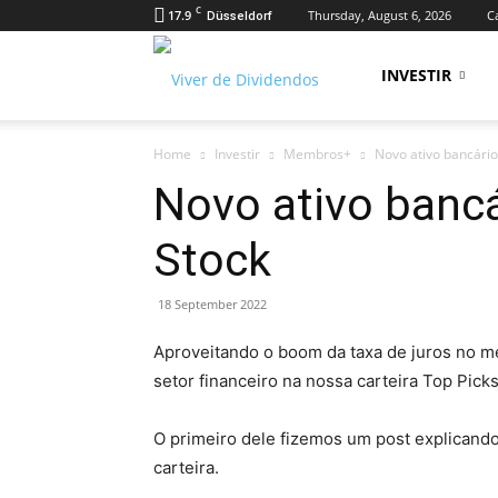
C
17.9
Thursday, August 6, 2026
Ca
Düsseldorf
Viver
INVESTIR
Home
Investir
Membros+
Novo ativo bancário
de
Novo ativo bancá
Stock
Dividendos
18 September 2022
Aproveitando o boom da taxa de juros no me
setor financeiro na nossa carteira Top Pick
O primeiro dele fizemos um post explicand
carteira.