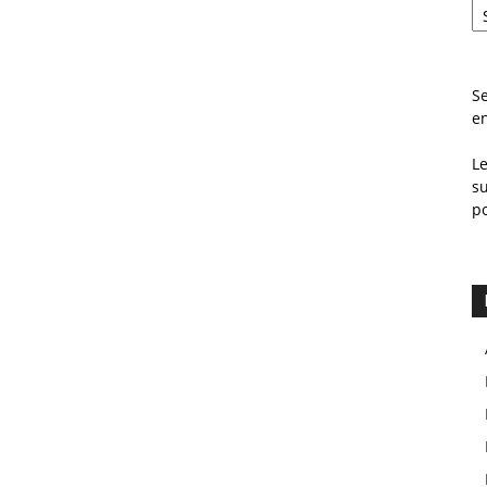
Se
e
L
s
p