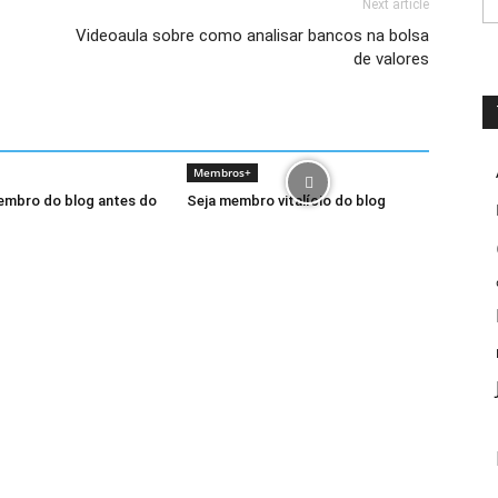
Next article
Videoaula sobre como analisar bancos na bolsa
de valores
Membros+
embro do blog antes do
Seja membro vitalício do blog