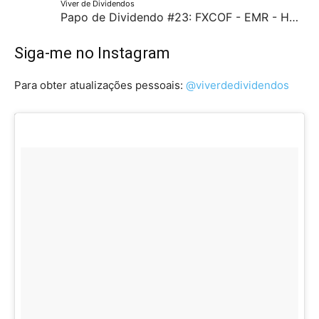
Viver de Dividendos
Papo de Dividendo #23: FXCOF - EMR - HON - CMCSA - AAPL - PX - AUDVF - CSCO - F - UBER
Siga-me no Instagram
Para obter atualizações pessoais:
@viverdedividendos