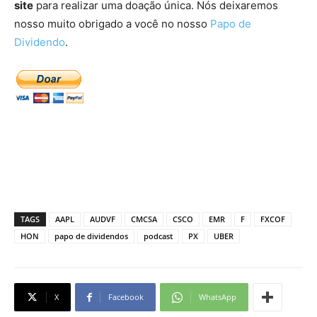
site
para realizar uma doação única. Nós deixaremos
nosso muito obrigado a você no nosso
Papo de
Dividendo
.
TAGS
AAPL
AUDVF
CMCSA
CSCO
EMR
F
FXCOF
HON
papo de dividendos
podcast
PX
UBER
X
Facebook
WhatsApp