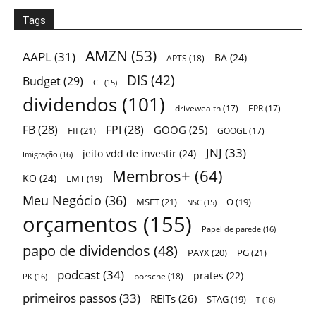
Tags
AMZN
(53)
AAPL
(31)
BA
(24)
APTS
(18)
DIS
(42)
Budget
(29)
CL
(15)
dividendos
(101)
drivewealth
(17)
EPR
(17)
FB
(28)
FPI
(28)
GOOG
(25)
FII
(21)
GOOGL
(17)
JNJ
(33)
jeito vdd de investir
(24)
Imigração
(16)
Membros+
(64)
KO
(24)
LMT
(19)
Meu Negócio
(36)
MSFT
(21)
O
(19)
NSC
(15)
orçamentos
(155)
Papel de parede
(16)
papo de dividendos
(48)
PAYX
(20)
PG
(21)
podcast
(34)
prates
(22)
porsche
(18)
PK
(16)
primeiros passos
(33)
REITs
(26)
STAG
(19)
T
(16)