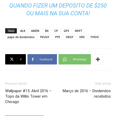
QUANDO FIZER UM DEPOSITO DE $250
OU MAIS NA SUA CONTA!
TAGS
ALK
AMZN
BX
CP
GPS
MSFT
papo de dividendos
PEUGY
PFE
SIEGY
VRX
YHOO
X
Facebook
WhatsApp
Previous article
Next article
Wallpaper #15: Abril 2016 –
Março de 2016 – Dividendos
Topo da Willis Tower em
recebidos
Chicago