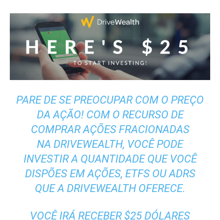
PARE DE SE PREOCUPAR COM O PREÇO
DA AÇÃO! COM O RECURSO DE
COMPRAR AÇÕES FRACIONADAS
NA DRIVEWEALTH, VOCÊ PODE
INVESTIR A QUANTIDADE QUE VOCÊ
DISPÕES EM AÇÕES, ETFS OU ADRS
QUE A DRIVEWEALTH OFERECE.
VOCÊ IRÁ RECEBER $25 DÓLARES