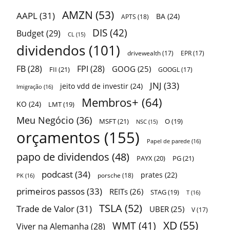
AMZN
(53)
AAPL
(31)
BA
(24)
APTS
(18)
DIS
(42)
Budget
(29)
CL
(15)
dividendos
(101)
drivewealth
(17)
EPR
(17)
FB
(28)
FPI
(28)
GOOG
(25)
FII
(21)
GOOGL
(17)
JNJ
(33)
jeito vdd de investir
(24)
Imigração
(16)
Membros+
(64)
KO
(24)
LMT
(19)
Meu Negócio
(36)
MSFT
(21)
O
(19)
NSC
(15)
orçamentos
(155)
Papel de parede
(16)
papo de dividendos
(48)
PAYX
(20)
PG
(21)
podcast
(34)
prates
(22)
porsche
(18)
PK
(16)
primeiros passos
(33)
REITs
(26)
STAG
(19)
T
(16)
TSLA
(52)
Trade de Valor
(31)
UBER
(25)
V
(17)
XD
(55)
WMT
(41)
Viver na Alemanha
(28)