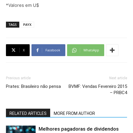
*Valores em U$
TAGS
PAYX
X
Facebook
WhatsApp
Previous article
Next article
Prates: Brasileiro não pensa
BVMF: Vendas Fevereiro 2015
– PRBC4
RELATED ARTICLES
MORE FROM AUTHOR
Melhores pagadoras de dividendos