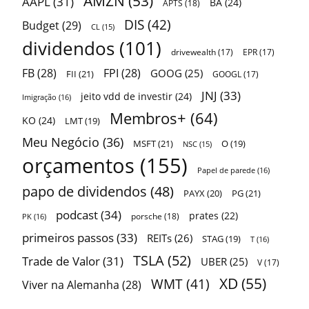
AMZN
(53)
AAPL
(31)
BA
(24)
APTS
(18)
DIS
(42)
Budget
(29)
CL
(15)
dividendos
(101)
drivewealth
(17)
EPR
(17)
FB
(28)
FPI
(28)
GOOG
(25)
FII
(21)
GOOGL
(17)
JNJ
(33)
jeito vdd de investir
(24)
Imigração
(16)
Membros+
(64)
KO
(24)
LMT
(19)
Meu Negócio
(36)
MSFT
(21)
O
(19)
NSC
(15)
orçamentos
(155)
Papel de parede
(16)
papo de dividendos
(48)
PAYX
(20)
PG
(21)
podcast
(34)
prates
(22)
porsche
(18)
PK
(16)
primeiros passos
(33)
REITs
(26)
STAG
(19)
T
(16)
TSLA
(52)
Trade de Valor
(31)
UBER
(25)
V
(17)
XD
(55)
WMT
(41)
Viver na Alemanha
(28)