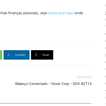
nhas finanças pessoais, veja
neste post aqui
onde
Linkedin
Email
Next article
Balanço Comentado – Dover Corp – DOV #2T15