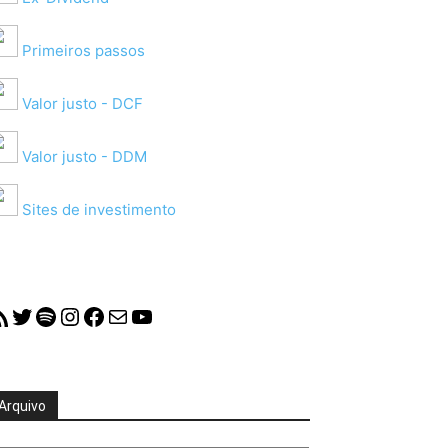
Primeiros passos
Valor justo - DCF
Valor justo - DDM
Sites de investimento
S Feed
Twitter
Spotify
Instagram
Facebook
Mail
YouTube
Arquivo
quivo