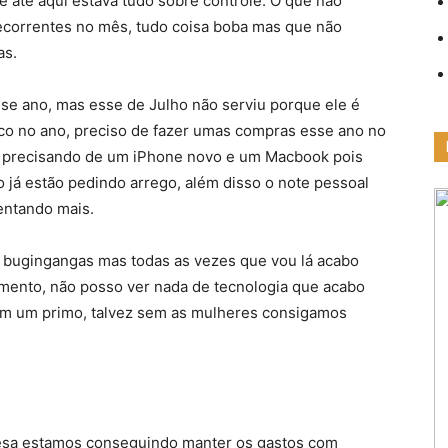
 até aqui estava tudo sobre controle. O que não
ecorrentes no mês, tudo coisa boba mas que não
as.
se ano, mas esse de Julho não serviu porque ele é
ico no ano, preciso de fazer umas compras esse ano no
ou precisando de um iPhone novo e um Macbook pois
 já estão pedindo arrego, além disso o note pessoal
uentando mais.
 bugingangas mas todas as vezes que vou lá acabo
amento, não posso ver nada de tecnologia que acabo
om um primo, talvez sem as mulheres consigamos
resa estamos conseguindo manter os gastos com