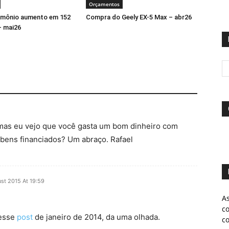
Orçamentos
imônio aumento em 152
Compra do Geely EX-5 Max – abr26
– mai26
 mas eu vejo que você gasta um bom dinheiro com
bens financiados? Um abraço. Rafael
st 2015 At 19:59
A
c
nesse
post
de janeiro de 2014, da uma olhada.
c