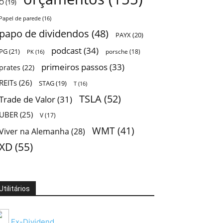
O
(19)
Papel de parede
(16)
papo de dividendos
(48)
PAYX
(20)
podcast
(34)
PG
(21)
porsche
(18)
PK
(16)
primeiros passos
(33)
prates
(22)
REITs
(26)
STAG
(19)
T
(16)
TSLA
(52)
Trade de Valor
(31)
UBER
(25)
V
(17)
WMT
(41)
Viver na Alemanha
(28)
XD
(55)
Utilitários
Ex-Dividend