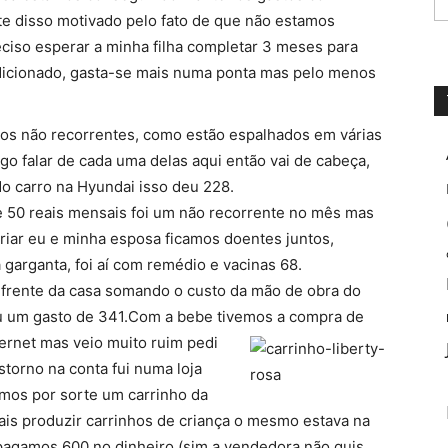
rte disso motivado pelo fato de que não estamos
eciso esperar a minha filha completar 3 meses para
ndicionado, gasta-se mais numa ponta mas pelo menos
os não recorrentes, como estão espalhados em várias
ngo falar de cada uma delas aqui então vai de cabeça,
do carro na Hyundai isso deu 228.
 50 reais mensais foi um não recorrente no mês mas
ariar eu e minha esposa ficamos doentes juntos,
garganta, foi aí com remédio e vacinas 68.
 frente da casa somando o custo da mão de obra do
u um gasto de 341.Com a bebe tivemos a compra de
ernet mas veio muito ruim pedi
torno na conta fui numa loja
amos por sorte um carrinho da
ais produzir carrinhos de criança o mesmo estava na
pagamos 600 no dinheiro (sim a vendedora não quis