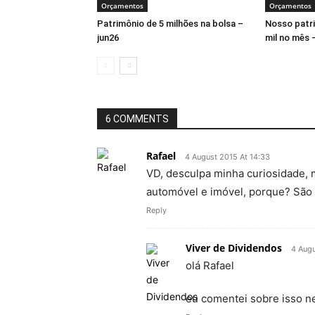
Orçamentos
Orçamentos
Patrimônio de 5 milhões na bolsa –
Nosso patr
jun26
mil no mês 
6 COMMENTS
Rafael
4 August 2015 At 14:33
VD, desculpa minha curiosidade,
automóvel e imóvel, porque? São 
Reply
Viver de Dividendos
4 Augu
olá Rafael
eu comentei sobre isso 