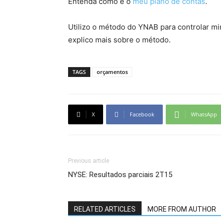
Entenda como é o
meu plano de contas
.
Utilizo o método do YNAB para controlar mi
explico mais sobre o método.
TAGS
orçamentos
X
Facebook
WhatsApp
Previous article
NYSE: Resultados parciais 2T15
RELATED ARTICLES
MORE FROM AUTHOR