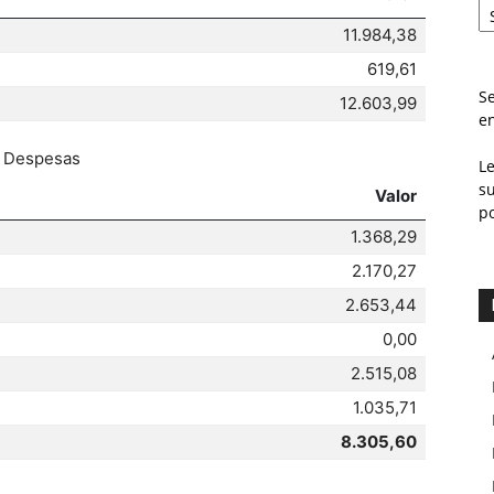
11.984,38
619,61
Se
12.603,99
e
Despesas
L
s
Valor
p
1.368,29
2.170,27
2.653,44
0,00
2.515,08
1.035,71
8.305,60