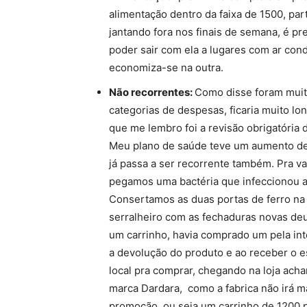
alimentação dentro da faixa de 1500, pa
jantando fora nos finais de semana, é pr
poder sair com ela a lugares com ar co
economiza-se na outra.
Não recorrentes:
Como disse foram muit
categorias de despesas, ficaria muito lo
que me lembro foi a revisão obrigatória 
Meu plano de saúde teve um aumento de
já passa a ser recorrente também. Pra v
pegamos uma bactéria que infeccionou a 
Consertamos as duas portas de ferro na
serralheiro com as fechaduras novas de
um carrinho, havia co
mprado um pela int
a devolução do produto e ao receber o es
local pra comprar, chegando na loja ach
marca Dardara, como a fabrica não irá m
promoção, ou seja um carrinho de 1200 