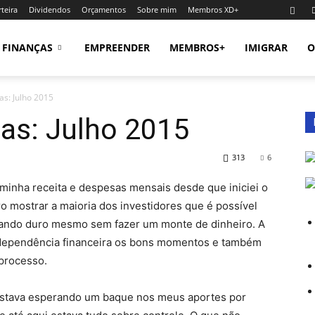
teira
Dividendos
Orçamentos
Sobre mim
Membros XD+
FINANÇAS
EMPREENDER
MEMBROS+
IMIGRAR
O
as: Julho 2015
as: Julho 2015
313
6
inha receita e despesas mensais desde que iniciei o
o mostrar a maioria dos investidores que é possível
lhando duro mesmo sem fazer um monte de dinheiro. A
independência financeira os bons momentos e também
 processo.
stava esperando um baque nos meus aportes por