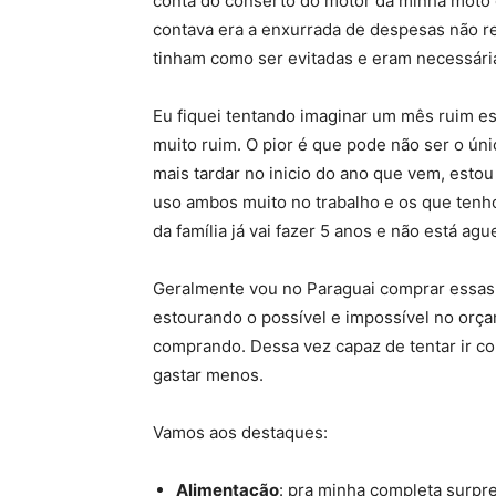
conta do conserto do motor da minha moto e
contava era a enxurrada de despesas não r
tinham como ser evitadas e eram necessári
Eu fiquei tentando imaginar um mês ruim es
muito ruim. O pior é que pode não ser o ún
mais tardar no inicio do ano que vem, est
uso ambos muito no trabalho e os que tenho
da família já vai fazer 5 anos e não está ag
Geralmente vou no Paraguai comprar essas
estourando o possível e impossível no orç
comprando. Dessa vez capaz de tentar ir c
gastar menos.
Vamos aos destaques:
Alimentação
: pra minha completa surp