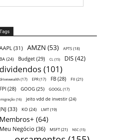
Tags
AMZN
(53)
AAPL
(31)
APTS
(18)
DIS
(42)
Budget
(29)
BA
(24)
CL
(15)
dividendos
(101)
FB
(28)
FII
(21)
drivewealth
(17)
EPR
(17)
FPI
(28)
GOOG
(25)
GOOGL
(17)
jeito vdd de investir
(24)
Imigração
(16)
JNJ
(33)
KO
(24)
LMT
(19)
Membros+
(64)
Meu Negócio
(36)
MSFT
(21)
NSC
(15)
orçamentos
(155)