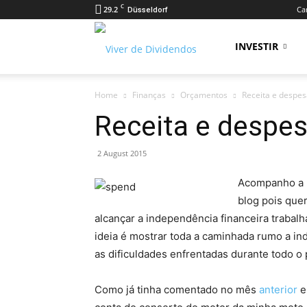
C
29.2
Car
Düsseldorf
Viver
INVESTIR
Home
Finanças
Orçamentos
Receita e despes
de
Receita e despes
2 August 2015
Dividendos
Acompanho a m
blog pois quer
alcançar a independência financeira traba
ideia é mostrar toda a caminhada rumo a 
as dificuldades enfrentadas durante todo o
Como já tinha comentado no mês
anterior
e