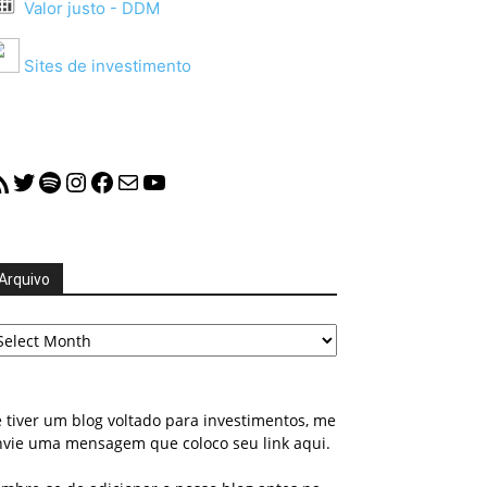
Valor justo - DDM
Sites de investimento
S Feed
Twitter
Spotify
Instagram
Facebook
Mail
YouTube
Arquivo
quivo
 tiver um blog voltado para investimentos, me
nvie uma mensagem que coloco seu link aqui.