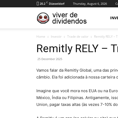
C
20.2
Thursday, August 6, 2026
Ca
Düsseldorf
Viver
INV
Home
Investir
Trade de valor
Remitly RELY – 
de
Remitly RELY – T
25 December 2025
Dividendos
Vamos falar da Remitly Global, uma das pr
câmbio. Ela foi adicionada à nossa carteira 
Imagine que você mora nos EUA ou na Europa
México, Índia ou Filipinas. Antigamente, i
Union, pagar taxas altas (às vezes 7-10% do 