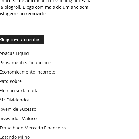
embre-se de adicionar o nosso blog antes na
ua blogroll. Blogs com mais de um ano sem
ostagem são removidos.
Blogs investimentos
Abacus Liquid
Pensamentos Financeiros
Economicamente Incorreto
Pato Pobre
Ele não surfa nada!
Mr Dividendos
Jovem de Sucesso
Investidor Maluco
Trabalhado Mercado Financeiro
Catando Milho