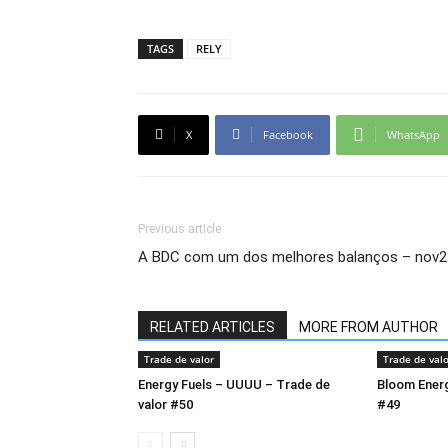
TAGS
RELY
X
Facebook
WhatsApp
Previous article
A BDC com um dos melhores balanços – nov2
RELATED ARTICLES
MORE FROM AUTHOR
Trade de valor
Trade de valo
Energy Fuels – UUUU – Trade de
Bloom Energ
valor #50
#49