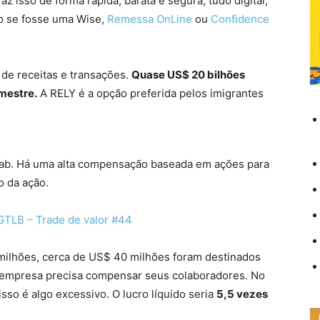
az isso de forma rápida, barata e segura, tudo digital,
mo se fosse uma Wise,
Remessa OnLine
ou
Confidence
de receitas e transações.
Quase US$ 20 bilhões
mestre.
A RELY é a opção preferida pelos imigrantes
.
ab. Há uma alta compensação baseada em ações para
o da ação.
 GTLB – Trade de valor #44
milhões, cerca de US$ 40 milhões foram destinados
A empresa precisa compensar seus colaboradores. No
isso é algo excessivo. O lucro líquido seria
5,5 vezes