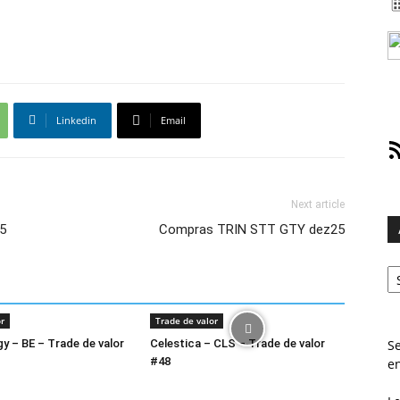
Linkedin
Email
RS
Next article
5
Compras TRIN STT GTY dez25
Ar
r
Trade de valor
y – BE – Trade de valor
Celestica – CLS – Trade de valor
Se
#48
e