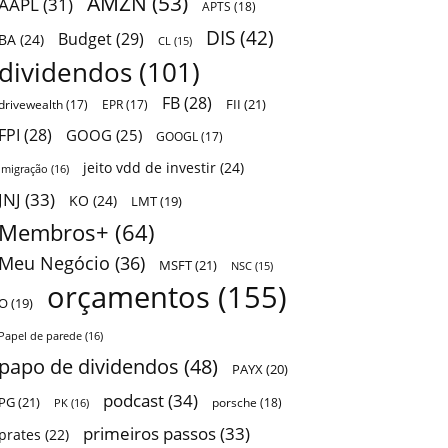
AMZN
(53)
AAPL
(31)
APTS
(18)
DIS
(42)
Budget
(29)
BA
(24)
CL
(15)
dividendos
(101)
FB
(28)
FII
(21)
drivewealth
(17)
EPR
(17)
FPI
(28)
GOOG
(25)
GOOGL
(17)
jeito vdd de investir
(24)
Imigração
(16)
JNJ
(33)
KO
(24)
LMT
(19)
Membros+
(64)
Meu Negócio
(36)
MSFT
(21)
NSC
(15)
orçamentos
(155)
O
(19)
Papel de parede
(16)
papo de dividendos
(48)
PAYX
(20)
podcast
(34)
PG
(21)
porsche
(18)
PK
(16)
primeiros passos
(33)
prates
(22)