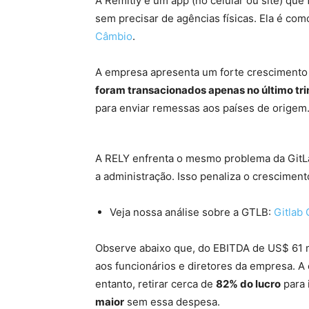
A Remitly é um app (no celular ou site) que f
sem precisar de agências físicas. Ela é co
Câmbio
.
A empresa apresenta um forte crescimento 
foram transacionados apenas no último tri
para enviar remessas aos países de origem
A RELY enfrenta o mesmo problema da GitL
a administração. Isso penaliza o cresciment
Veja nossa análise sobre a GTLB:
Gitlab
Observe abaixo que, do EBITDA de US$ 61 
aos funcionários e diretores da empresa. 
entanto, retirar cerca de
82% do lucro
para 
maior
sem essa despesa.