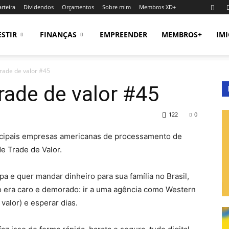
rteira
Dividendos
Orçamentos
Sobre mim
Membros XD+
ESTIR
FINANÇAS
EMPREENDER
MEMBROS+
IM
Trade de valor #45
rade de valor #45
122
0
incipais empresas americanas de processamento de
de Trade de Valor.
 e quer mandar dinheiro para sua família no Brasil,
sso era caro e demorado: ir a uma agência como Western
valor) e esperar dias.