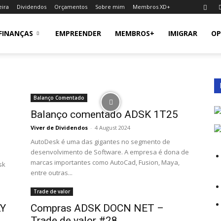
eira
Dividendos
Orçamentos
Sobre mim
Membros XD+
FINANÇAS
EMPREENDER
MEMBROS+
IMIGRAR
OP
Balanço Comentado
Balanço comentado ADSK 1T25
Viver de Dividendos
-
4 August 2024
AutoDesk é uma das gigantes no segmento de
desenvolvimento de Software. A empresa é dona de
marcas importantes como AutoCad, Fusion, Maya,
sk
entre outras...
Trade de valor
LY
Compras ADSK DOCN NET –
Trade de valor #28