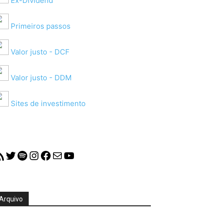
Ex-Dividend
Primeiros passos
Valor justo - DCF
Valor justo - DDM
Sites de investimento
S Feed
Twitter
Spotify
Instagram
Facebook
Mail
YouTube
Arquivo
quivo