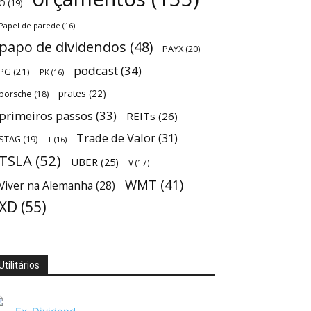
O
(19)
Papel de parede
(16)
papo de dividendos
(48)
PAYX
(20)
podcast
(34)
PG
(21)
PK
(16)
prates
(22)
porsche
(18)
primeiros passos
(33)
REITs
(26)
Trade de Valor
(31)
STAG
(19)
T
(16)
TSLA
(52)
UBER
(25)
V
(17)
WMT
(41)
Viver na Alemanha
(28)
XD
(55)
Utilitários