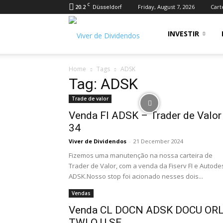
C
20.2
Friday, August 7, 2026
Cart
Düsseldorf
Viver
INVESTIR
Home
Tags
ADSK
de
Tag: ADSK
Trade de valor
Dividendos
Venda FI ADSK – Trader de Valor
34
Viver de Dividendos
-
21 December 2024
Fizemos uma manutenção na nossa carteira de
Trader de Valor, com a venda da Fiserv FI e Autode
ADSK.Nosso stop foi acionado nesses dois...
Vendas
Venda CL DOCN ADSK DOCU OR
TWLO U SE