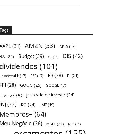
Tags
AMZN
(53)
AAPL
(31)
APTS
(18)
DIS
(42)
Budget
(29)
BA
(24)
CL
(15)
dividendos
(101)
FB
(28)
FII
(21)
drivewealth
(17)
EPR
(17)
FPI
(28)
GOOG
(25)
GOOGL
(17)
jeito vdd de investir
(24)
Imigração
(16)
JNJ
(33)
KO
(24)
LMT
(19)
Membros+
(64)
Meu Negócio
(36)
MSFT
(21)
NSC
(15)
orçamentos
(155)