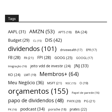
Tags
AMZN
(53)
AAPL
(31)
BA
(24)
APTS
(18)
DIS
(42)
Budget
(29)
CL
(15)
dividendos
(101)
drivewealth
(17)
EPR
(17)
FB
(28)
FPI
(28)
GOOG
(25)
FII
(21)
GOOGL
(17)
JNJ
(33)
jeito vdd de investir
(24)
Imigração
(16)
Membros+
(64)
KO
(24)
LMT
(19)
Meu Negócio
(36)
MSFT
(21)
O
(19)
NSC
(15)
orçamentos
(155)
Papel de parede
(16)
papo de dividendos
(48)
PAYX
(20)
PG
(21)
podcast
(34)
prates
(22)
porsche
(18)
PK
(16)