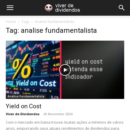
Home
Tags
Analise fundamentalista
Tag: analise fundamentalista
Análise Fundamentalista
Yield on Cost
Viver de Dividendos
-
20 November 2024
Com o mercado em baixa trouxe muitas ações a mínimos de vários
anos, empurrando seus atuais rendimentos de dividendos para