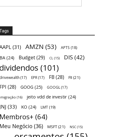
Tags
AMZN
(53)
AAPL
(31)
APTS
(18)
DIS
(42)
Budget
(29)
BA
(24)
CL
(15)
dividendos
(101)
FB
(28)
FII
(21)
drivewealth
(17)
EPR
(17)
FPI
(28)
GOOG
(25)
GOOGL
(17)
jeito vdd de investir
(24)
Imigração
(16)
JNJ
(33)
KO
(24)
LMT
(19)
Membros+
(64)
Meu Negócio
(36)
MSFT
(21)
NSC
(15)
orçamentos
(155)