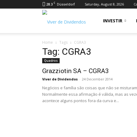
C
28.3
Saturday, August 8, 2026
Ca
Düsseldorf
Viver
INVESTIR
Home
Tags
CGRA3
de
Tag: CGRA3
Quadros
Dividendos
Grazziotin SA – CGRA3
Viver de Dividendos
-
24 December 2014
Negócios e família são coisas que não se misturam
Normalmente essa afirmação é válida, mas as vez
acontece alguns pontos fora da curva e...