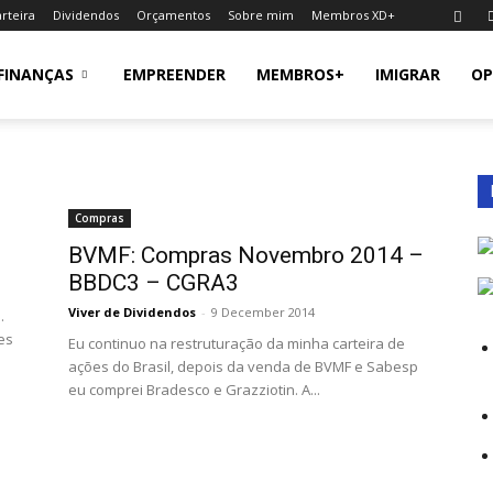
rteira
Dividendos
Orçamentos
Sobre mim
Membros XD+
FINANÇAS
EMPREENDER
MEMBROS+
IMIGRAR
OP
Compras
BVMF: Compras Novembro 2014 –
BBDC3 – CGRA3
Viver de Dividendos
-
9 December 2014
.
es
Eu continuo na restruturação da minha carteira de
ações do Brasil, depois da venda de BVMF e Sabesp
eu comprei Bradesco e Grazziotin. A...