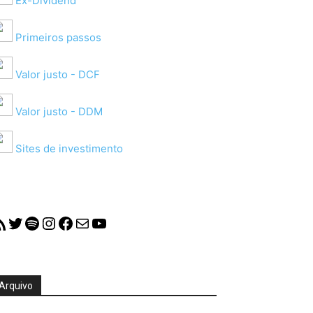
Ex-Dividend
Primeiros passos
Valor justo - DCF
Valor justo - DDM
Sites de investimento
S Feed
Twitter
Spotify
Instagram
Facebook
Mail
YouTube
Arquivo
quivo