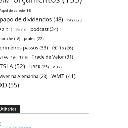
O
(19)
Papel de parede
(16)
papo de dividendos
(48)
PAYX
(20)
podcast
(34)
PG
(21)
PK
(16)
prates
(22)
porsche
(18)
primeiros passos
(33)
REITs
(26)
Trade de Valor
(31)
STAG
(19)
T
(16)
TSLA
(52)
UBER
(25)
V
(17)
WMT
(41)
Viver na Alemanha
(28)
XD
(55)
Utilitários