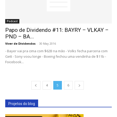
Podcast
Papo de Dividendo #11: BAYRY – VLKAY –
PND – BA...
Viver de Dividendos
-
30 May 2016
- Bayer vai pra cima com $62B na mão - Volks fecha parceria com
Gett - Sony voou longe - Boeing fechou uma vendinha de $11b -
Foicebook...
4
5
6
Projetos do blog