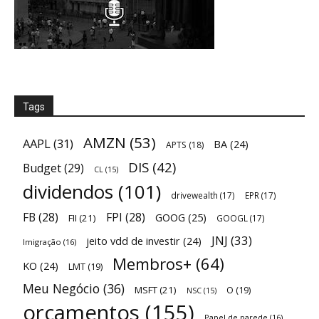
Tags
AMZN
(53)
AAPL
(31)
BA
(24)
APTS
(18)
DIS
(42)
Budget
(29)
CL
(15)
dividendos
(101)
drivewealth
(17)
EPR
(17)
FB
(28)
FPI
(28)
GOOG
(25)
FII
(21)
GOOGL
(17)
JNJ
(33)
jeito vdd de investir
(24)
Imigração
(16)
Membros+
(64)
KO
(24)
LMT
(19)
Meu Negócio
(36)
MSFT
(21)
O
(19)
NSC
(15)
orçamentos
(155)
Papel de parede
(16)