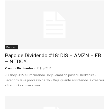
Podcast
Papo de Dividendo #18: DIS – AMZN – FB
– NTDOY...
Viver de Dividendos
-
18 July 2016
- Disney - DIS e Procurando Dory - Amazon passou Berkshire -
Facebook leva processo de 1bi - Veja quanto a Nintendo já cresceu
- Starbucks começa sua...