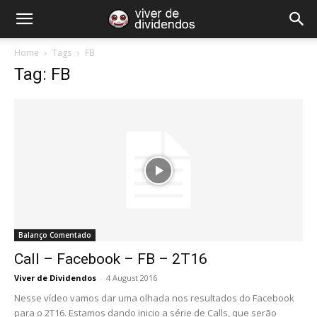
Home
Tags
FB
Tag: FB
Balanço Comentado
Call – Facebook – FB – 2T16
Viver de Dividendos
-
4 August 2016
Nesse vídeo vamos dar uma olhada nos resultados do Facebook
para o 2T16. Estamos dando inicio a série de Calls, que serão