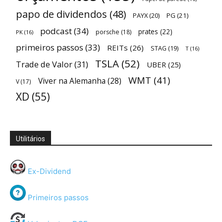
papo de dividendos
(48)
PAYX
(20)
PG
(21)
podcast
(34)
prates
(22)
porsche
(18)
PK
(16)
primeiros passos
(33)
REITs
(26)
STAG
(19)
T
(16)
TSLA
(52)
Trade de Valor
(31)
UBER
(25)
WMT
(41)
Viver na Alemanha
(28)
V
(17)
XD
(55)
Utilitários
Ex-Dividend
Primeiros passos