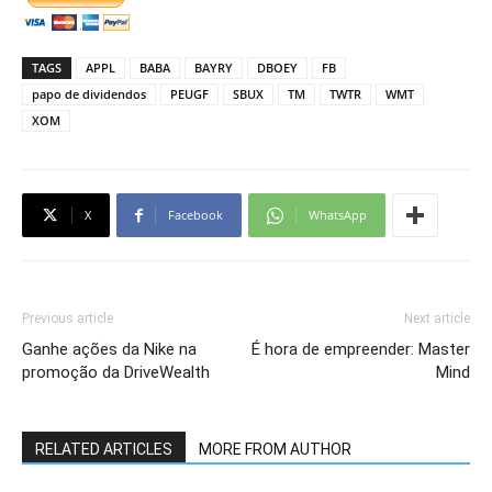
TAGS
APPL
BABA
BAYRY
DBOEY
FB
papo de dividendos
PEUGF
SBUX
TM
TWTR
WMT
XOM
X
Facebook
WhatsApp
Previous article
Next article
Ganhe ações da Nike na
É hora de empreender: Master
promoção da DriveWealth
Mind
RELATED ARTICLES
MORE FROM AUTHOR