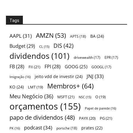
Tags
AMZN
(53)
AAPL
(31)
BA
(24)
APTS
(18)
DIS
(42)
Budget
(29)
CL
(15)
dividendos
(101)
drivewealth
(17)
EPR
(17)
FB
(28)
FPI
(28)
GOOG
(25)
FII
(21)
GOOGL
(17)
JNJ
(33)
jeito vdd de investir
(24)
Imigração
(16)
Membros+
(64)
KO
(24)
LMT
(19)
Meu Negócio
(36)
MSFT
(21)
O
(19)
NSC
(15)
orçamentos
(155)
Papel de parede
(16)
papo de dividendos
(48)
PAYX
(20)
PG
(21)
podcast
(34)
prates
(22)
porsche
(18)
PK
(16)