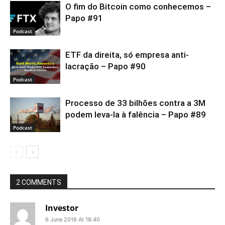
O fim do Bitcoin como conhecemos –
Papo #91
Podcast
ETF da direita, só empresa anti-
lacração – Papo #90
Podcast
Processo de 33 bilhões contra a 3M
podem leva-la à falência – Papo #89
Podcast
2 COMMENTS
Investor
6 June 2016 At 18:40