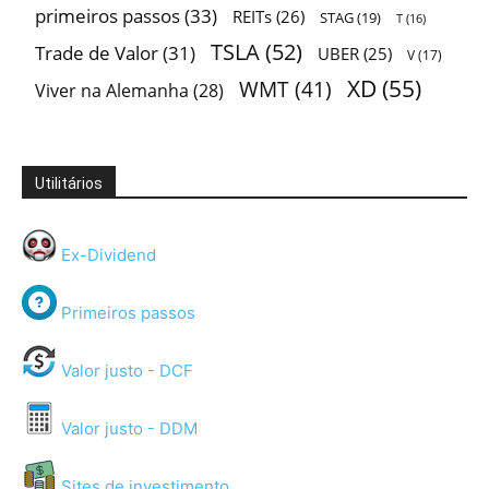
primeiros passos
(33)
REITs
(26)
STAG
(19)
T
(16)
TSLA
(52)
Trade de Valor
(31)
UBER
(25)
V
(17)
XD
(55)
WMT
(41)
Viver na Alemanha
(28)
Utilitários
Ex-Dividend
Primeiros passos
Valor justo - DCF
Valor justo - DDM
Sites de investimento