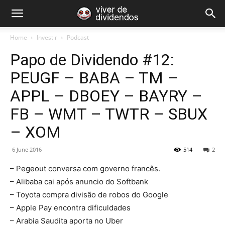
Home
Investir
Podcast
Papo de Dividendo #12:
PEUGF – BABA – TM –
APPL – DBOEY – BAYRY –
FB – WMT – TWTR – SBUX
– XOM
6 June 2016
514
2
– Pegeout conversa com governo francês.
– Alibaba cai após anuncio do Softbank
– Toyota compra divisão de robos do Google
– Apple Pay encontra dificuldades
– Arabia Saudita aporta no Uber