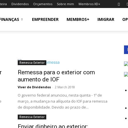
teira
Dividendos
Orçamentos
Sobre mim
Membros XD+
FINANÇAS
EMPREENDER
MEMBROS+
IMIGRAR
OP
Remessa Exterior
r
Remessa para o exterior com
aumento de IOF
Viver de Dividendos
-
2 March 2018
O governo federal anunciou, nesta quinta - 1º de
e
março, a mudança na alíquota do IOF para remessa
de disponibilidade. Devido ao prazo de...
Remessa Exterior
Enviar dinheiro ao exterior: