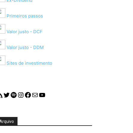
Ex-Dividend
Primeiros passos
Valor justo - DCF
Valor justo - DDM
Sites de investimento
S Feed
Twitter
Spotify
Instagram
Facebook
Mail
YouTube
Arquivo
quivo