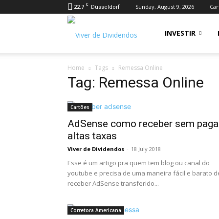
C
22.7
Sunday, August 9, 2026
Car
Düsseldorf
Viver
INVESTIR
Home
Tags
Remessa Online
de
Tag: Remessa Online
Cartões
Dividendos
AdSense como receber sem paga
altas taxas
Viver de Dividendos
-
18 July 2018
Esse é um artigo pra quem tem blog ou canal do
youtube e precisa de uma maneira fácil e barato d
receber AdSense transferido...
Corretora Americana