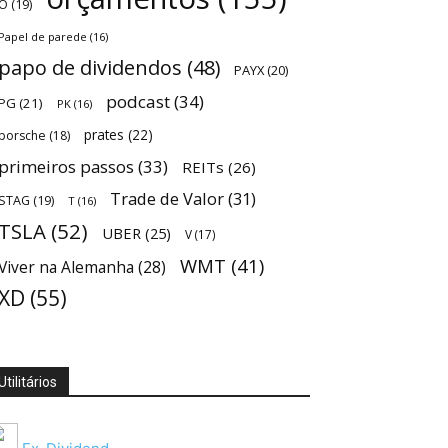
O
(19)
Papel de parede
(16)
papo de dividendos
(48)
PAYX
(20)
podcast
(34)
PG
(21)
PK
(16)
prates
(22)
porsche
(18)
primeiros passos
(33)
REITs
(26)
Trade de Valor
(31)
STAG
(19)
T
(16)
TSLA
(52)
UBER
(25)
V
(17)
WMT
(41)
Viver na Alemanha
(28)
XD
(55)
Utilitários