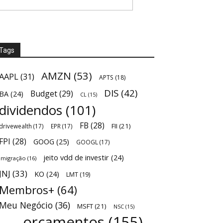
Tags
AMZN
(53)
AAPL
(31)
APTS
(18)
DIS
(42)
Budget
(29)
BA
(24)
CL
(15)
dividendos
(101)
FB
(28)
FII
(21)
drivewealth
(17)
EPR
(17)
FPI
(28)
GOOG
(25)
GOOGL
(17)
jeito vdd de investir
(24)
Imigração
(16)
JNJ
(33)
KO
(24)
LMT
(19)
Membros+
(64)
Meu Negócio
(36)
MSFT
(21)
NSC
(15)
orçamentos
(155)