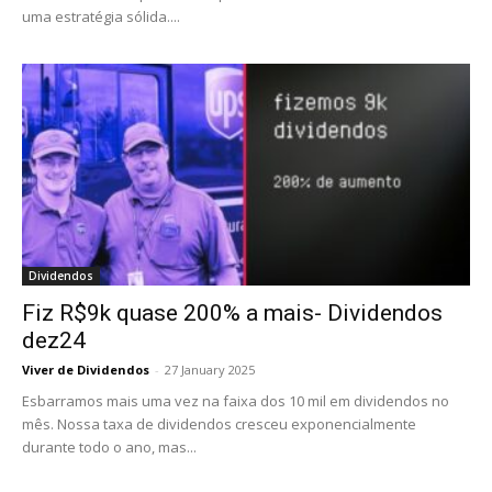
uma estratégia sólida....
Dividendos
Fiz R$9k quase 200% a mais- Dividendos
dez24
Viver de Dividendos
-
27 January 2025
Esbarramos mais uma vez na faixa dos 10 mil em dividendos no
mês. Nossa taxa de dividendos cresceu exponencialmente
durante todo o ano, mas...