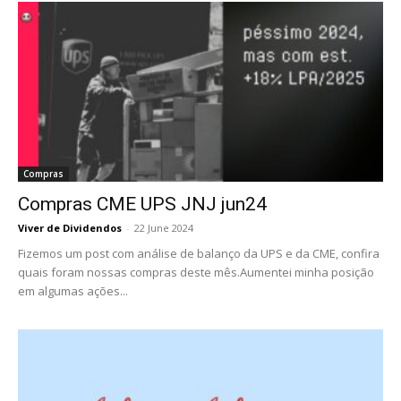
Compras
Compras CME UPS JNJ jun24
Viver de Dividendos
-
22 June 2024
Fizemos um post com análise de balanço da UPS e da CME, confira
quais foram nossas compras deste mês.Aumentei minha posição
em algumas ações...