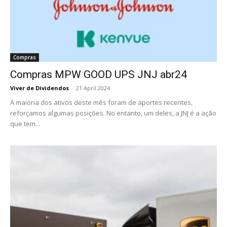
Compras
Compras MPW GOOD UPS JNJ abr24
Viver de Dividendos
-
21 April 2024
A maioria dos ativos deste mês foram de aportes recentes,
reforçamos algumas posições. No entanto, um deles, a JNJ é a ação
que tem...