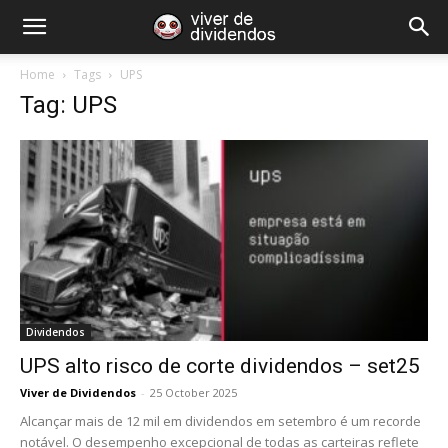
Home
Tags
UPS
Tag: UPS
Dividendos
UPS alto risco de corte dividendos – set25
Viver de Dividendos
-
25 October 2025
Alcançar mais de 12 mil em dividendos em setembro é um recorde
notável. O desempenho excepcional de todas as carteiras reflete