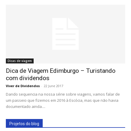
Dicas de viagem
Dica de Viagem Edimburgo – Turistando
com dividendos
Viver de Dividendos
-
22 June 2017
Dando sequencia na nossa série sobre viagens, vamos falar de
um passeio que fizemos em 2016 à Escócia, mas que não havia
documentado ainda....
Projetos do blog