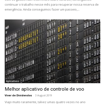
continuar o trabalho nesse mês para recuperar nossa reserva de
emergência. Ainda conseguimos fazer um passeio,...
Aplicativos
Melhor aplicativo de controle de voo
Viver de Dividendos
-
3 August 2019
Viajo muito raramente, talvez umas quatro vezes no ano