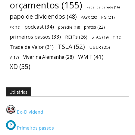
orçamentos
(155)
Papel de parede
(16)
papo de dividendos
(48)
PAYX
(20)
PG
(21)
podcast
(34)
prates
(22)
porsche
(18)
PK
(16)
primeiros passos
(33)
REITs
(26)
STAG
(19)
T
(16)
TSLA
(52)
Trade de Valor
(31)
UBER
(25)
WMT
(41)
Viver na Alemanha
(28)
V
(17)
XD
(55)
Utilitários
Ex-Dividend
Primeiros passos