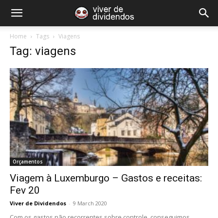
Home
Tags
Viagens
Tag: viagens
Orçamentos
Viagem à Luxemburgo – Gastos e receitas:
Fev 20
Viver de Dividendos
-
9 March 2020
Com os gastos não recorrentes sobre controle, conseguimos