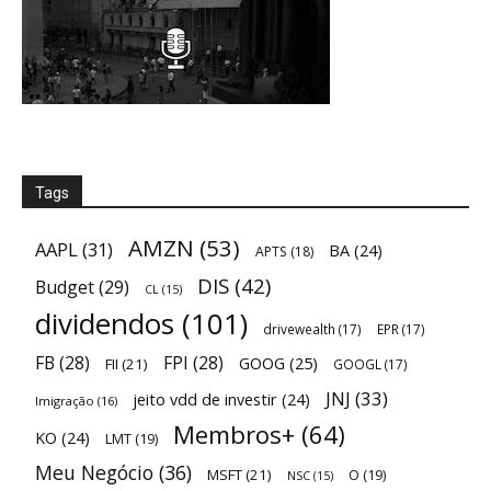
Tags
AMZN
(53)
AAPL
(31)
BA
(24)
APTS
(18)
DIS
(42)
Budget
(29)
CL
(15)
dividendos
(101)
drivewealth
(17)
EPR
(17)
FB
(28)
FPI
(28)
GOOG
(25)
FII
(21)
GOOGL
(17)
JNJ
(33)
jeito vdd de investir
(24)
Imigração
(16)
Membros+
(64)
KO
(24)
LMT
(19)
Meu Negócio
(36)
MSFT
(21)
O
(19)
NSC
(15)