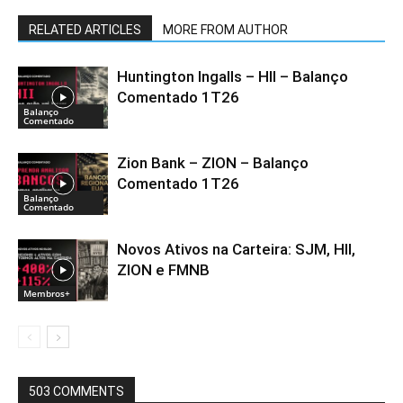
RELATED ARTICLES
MORE FROM AUTHOR
Huntington Ingalls – HII – Balanço
Comentado 1T26
Balanço
Comentado
Zion Bank – ZION – Balanço
Comentado 1T26
Balanço
Comentado
Novos Ativos na Carteira: SJM, HII,
ZION e FMNB
Membros+
503 COMMENTS