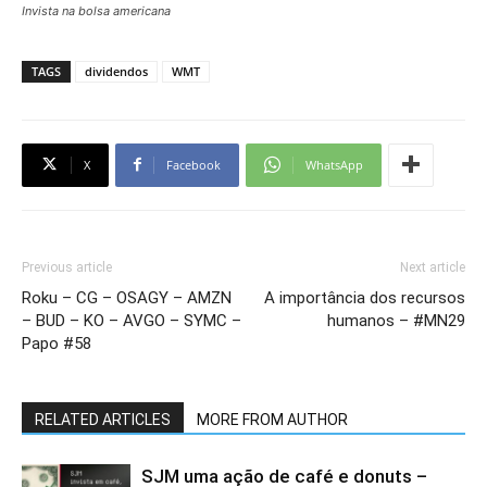
Invista na bolsa americana
TAGS
dividendos
WMT
X
Facebook
WhatsApp
Previous article
Next article
Roku – CG – OSAGY – AMZN
A importância dos recursos
– BUD – KO – AVGO – SYMC –
humanos – #MN29
Papo #58
RELATED ARTICLES
MORE FROM AUTHOR
SJM uma ação de café e donuts –