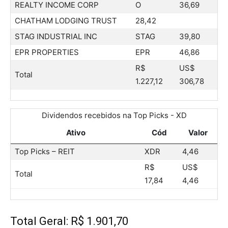
REALTY INCOME CORP
O
36,69
CHATHAM LODGING TRUST
28,42
STAG INDUSTRIAL INC
STAG
39,80
EPR PROPERTIES
EPR
46,86
R$
US$
Total
1.227,12
306,78
Dividendos recebidos na Top Picks - XD
Ativo
Cód
Valor
Top Picks – REIT
XDR
4,46
R$
US$
Total
17,84
4,46
Total Geral: R$ 1.901,70