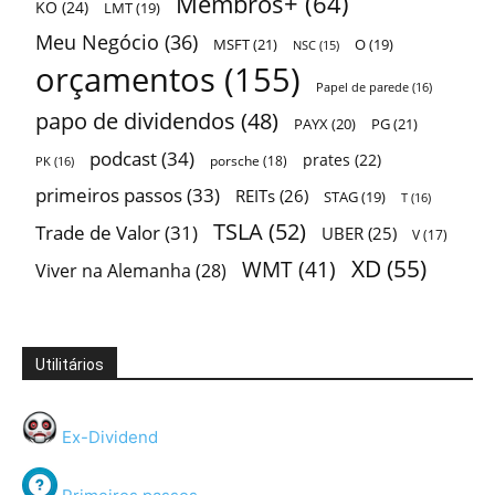
Membros+
(64)
KO
(24)
LMT
(19)
Meu Negócio
(36)
MSFT
(21)
O
(19)
NSC
(15)
orçamentos
(155)
Papel de parede
(16)
papo de dividendos
(48)
PAYX
(20)
PG
(21)
podcast
(34)
prates
(22)
porsche
(18)
PK
(16)
primeiros passos
(33)
REITs
(26)
STAG
(19)
T
(16)
TSLA
(52)
Trade de Valor
(31)
UBER
(25)
V
(17)
XD
(55)
WMT
(41)
Viver na Alemanha
(28)
Utilitários
Ex-Dividend