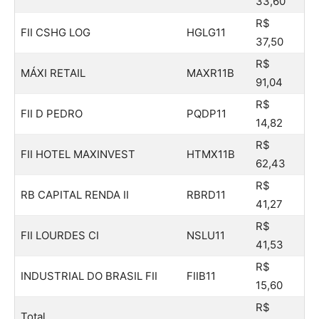
33,60
R$
FII CSHG LOG
HGLG11
37,50
R$
MÁXI RETAIL
MAXR11B
91,04
R$
FII D PEDRO
PQDP11
14,82
R$
FII HOTEL MAXINVEST
HTMX11B
62,43
R$
RB CAPITAL RENDA II
RBRD11
41,27
R$
FII LOURDES CI
NSLU11
41,53
R$
INDUSTRIAL DO BRASIL FII
FIIB11
15,60
R$
Total