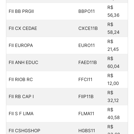
R$
FII BB PRGII
BBPO11
56,36
R$
FII CX CEDAE
CXCE11B
58,24
R$
FII EUROPA
EURO11
21,45
R$
FII ANH EDUC
FAED11B
60,04
R$
FII RIOB RC
FFCI11
12,00
R$
FII RB CAP I
FIIP11B
32,12
R$
FII S F LIMA
FLMA11
40,58
R$
FII CSHGSHOP
HGBS11