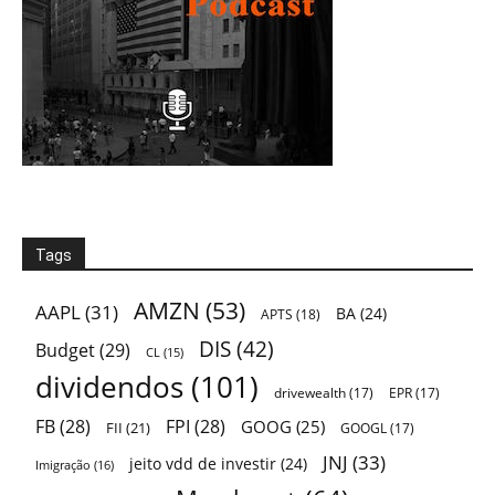
Tags
AMZN
(53)
AAPL
(31)
BA
(24)
APTS
(18)
DIS
(42)
Budget
(29)
CL
(15)
dividendos
(101)
drivewealth
(17)
EPR
(17)
FB
(28)
FPI
(28)
GOOG
(25)
FII
(21)
GOOGL
(17)
JNJ
(33)
jeito vdd de investir
(24)
Imigração
(16)