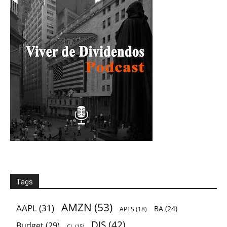
Tags
AMZN
(53)
AAPL
(31)
BA
(24)
APTS
(18)
DIS
(42)
Budget
(29)
CL
(15)