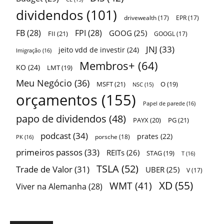
dividendos
(101)
drivewealth
(17)
EPR
(17)
FB
(28)
FPI
(28)
GOOG
(25)
FII
(21)
GOOGL
(17)
JNJ
(33)
jeito vdd de investir
(24)
Imigração
(16)
Membros+
(64)
KO
(24)
LMT
(19)
Meu Negócio
(36)
MSFT
(21)
O
(19)
NSC
(15)
orçamentos
(155)
Papel de parede
(16)
papo de dividendos
(48)
PAYX
(20)
PG
(21)
podcast
(34)
prates
(22)
porsche
(18)
PK
(16)
primeiros passos
(33)
REITs
(26)
STAG
(19)
T
(16)
TSLA
(52)
Trade de Valor
(31)
UBER
(25)
V
(17)
XD
(55)
WMT
(41)
Viver na Alemanha
(28)