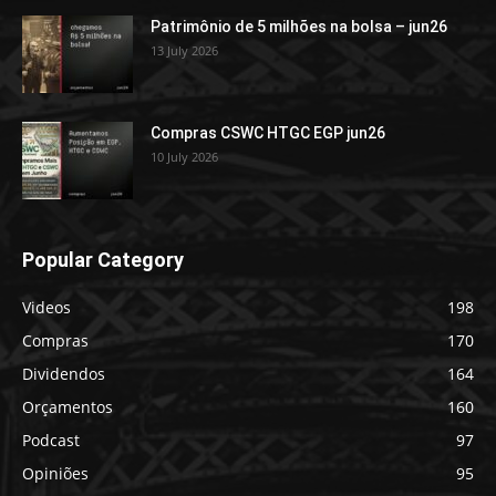
Patrimônio de 5 milhões na bolsa – jun26
13 July 2026
Compras CSWC HTGC EGP jun26
10 July 2026
Popular Category
Videos
198
Compras
170
Dividendos
164
Orçamentos
160
Podcast
97
Opiniões
95