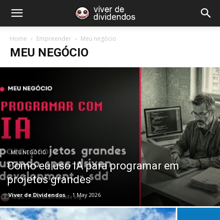
Home
Empreender
Meu negócio
MEU NEGÓCIO
MEU NEGÓCIO
Como eu uso IA para programar em
projetos grandes
Viver de Dividendos
-
1 May 2026