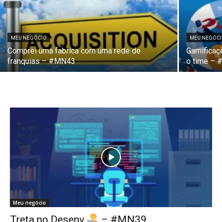
MEU NEGÓCIO
MEU NEGÓC
Comprei uma fabrica com uma rede de
Gamificaç
franquias – #MN43
o time –
Meu negócio
Treta no Desenv
– #MN39