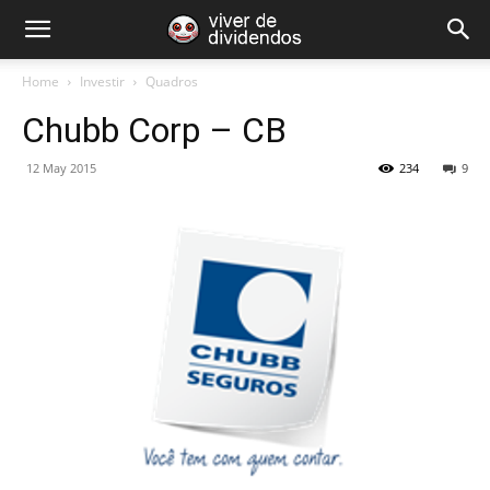
Home
Investir
Quadros
Chubb Corp – CB
12 May 2015
234
9