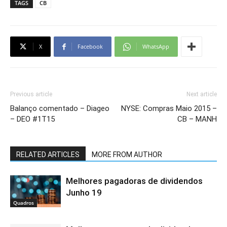
TAGS
CB
X
Facebook
WhatsApp
Previous article
Next article
Balanço comentado – Diageo
NYSE: Compras Maio 2015 –
– DEO #1T15
CB – MANH
RELATED ARTICLES
MORE FROM AUTHOR
Melhores pagadoras de dividendos
Junho 19
Quadros