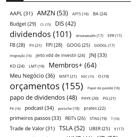
AMZN
(53)
AAPL
(31)
BA
(24)
APTS
(18)
DIS
(42)
Budget
(29)
CL
(15)
dividendos
(101)
drivewealth
(17)
EPR
(17)
FB
(28)
FPI
(28)
GOOG
(25)
FII
(21)
GOOGL
(17)
JNJ
(33)
jeito vdd de investir
(24)
Imigração
(16)
Membros+
(64)
KO
(24)
LMT
(19)
Meu Negócio
(36)
MSFT
(21)
O
(19)
NSC
(15)
orçamentos
(155)
Papel de parede
(16)
papo de dividendos
(48)
PAYX
(20)
PG
(21)
podcast
(34)
prates
(22)
porsche
(18)
PK
(16)
primeiros passos
(33)
REITs
(26)
STAG
(19)
T
(16)
TSLA
(52)
Trade de Valor
(31)
UBER
(25)
V
(17)