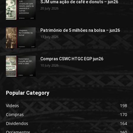
SJM uma ação de café e donuts – jun26
20 July 2026
Patrimônio de 5 milhões na bolsa – jun26
13 July 2026
Compras CSWC HTGC EGP jun26
10 July 2026
Popular Category
Videos
198
Compras
170
Dividendos
164
Orçamentos
160