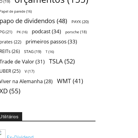
O
(19)
Papel de parede
(16)
papo de dividendos
(48)
PAYX
(20)
podcast
(34)
PG
(21)
porsche
(18)
PK
(16)
primeiros passos
(33)
prates
(22)
REITs
(26)
STAG
(19)
T
(16)
TSLA
(52)
Trade de Valor
(31)
UBER
(25)
V
(17)
WMT
(41)
Viver na Alemanha
(28)
XD
(55)
Utilitários
Ex-Dividend