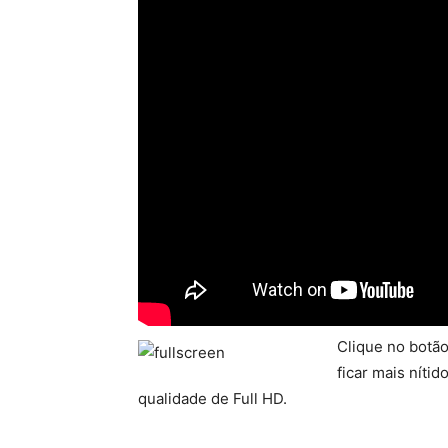
Clique no botão
ficar mais níti
qualidade de Full HD.