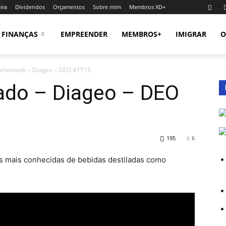
ira
Dividendos
Orçamentos
Sobre mim
Membros XD+
FINANÇAS
EMPREENDER
MEMBROS+
IMIGRAR
O
omentado – Diageo – DEO #1T15
ado – Diageo – DEO
195
6
s mais conhecidas de bebidas destiladas como