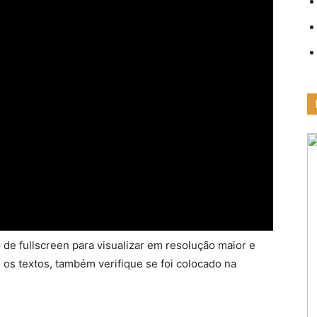
 de fullscreen para visualizar em resolução maior e
do os textos, também verifique se foi colocado na