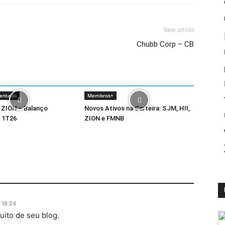
Next article
Chubb Corp – CB
entado
Membros+
 ZION – Balanço
Novos Ativos na Carteira: SJM, HII,
 1T26
ZION e FMNB
 18:24
uito de seu blog.