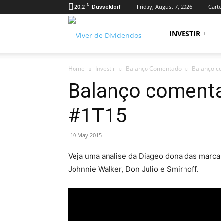
C
20.2
Friday, August 7, 2026
Carte
Düsseldorf
Viver
INVESTIR
Home
Investir
Balanço Comentado
Balanço c
de
Balanço coment
#1T15
Dividendos
10 May 2015
Veja uma analise da Diageo dona das marca
Johnnie Walker, Don Julio e Smirnoff.