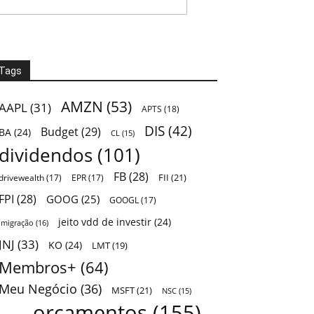
Tags
AMZN
(53)
AAPL
(31)
APTS
(18)
DIS
(42)
Budget
(29)
BA
(24)
CL
(15)
dividendos
(101)
FB
(28)
FII
(21)
drivewealth
(17)
EPR
(17)
FPI
(28)
GOOG
(25)
GOOGL
(17)
jeito vdd de investir
(24)
Imigração
(16)
JNJ
(33)
KO
(24)
LMT
(19)
Membros+
(64)
Meu Negócio
(36)
MSFT
(21)
NSC
(15)
orçamentos
(155)