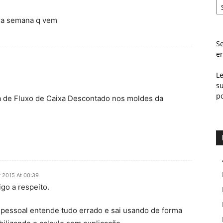
ra semana q vem
Se
e
L
s
p
a de Fluxo de Caixa Descontado nos moldes da
 2015 At 00:39
go a respeito.
 pessoal entende tudo errado e sai usando de forma