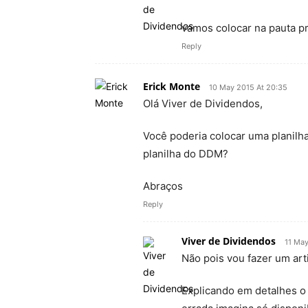
vamos colocar na pauta p
Reply
Erick Monte
10 May 2015 At 20:35
Olá Viver de Dividendos,
Você poderia colocar uma planilh
planilha do DDM?
Abraços
Reply
Viver de Dividendos
11 May
Não pois vou fazer um arti
Explicando em detalhes o