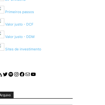
Primeiros passos
Valor justo - DCF
Valor justo - DDM
Sites de investimento
S Feed
Twitter
Spotify
Instagram
Facebook
Mail
YouTube
Arquivo
quivo