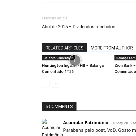
Previous article
Abril de 2015 – Dividendos recebidos
RELATED ARTICLES
MORE FROM AUTHOR
Balanço Comentado
Balanço Com
Huntington Ingalls – HII – Balanço
Zion Bank –
Comentado 1T26
Comentado
6 COMMENTS
Acumular Patrimônio
11 May 2015 At
Parabens pelo post, VdD. Gosto m