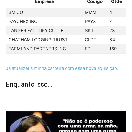
Empresa
Código
Qtde
3M CO
MMM
4
PAYCHEX INC
PAYX
7
TANGER FACTORY OUTLET
SKT
23
CHATHAM LODGING TRUST
CLDT
34
FARMLAND PARTNERS INC
FPI
169
Já atualizei a minha carteira com essa nova aquisição.
Enquanto isso…