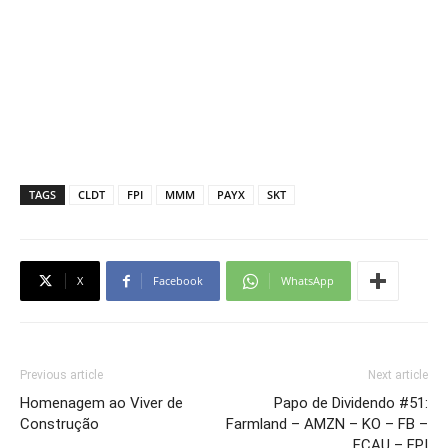
TAGS
CLDT
FPI
MMM
PAYX
SKT
X
Facebook
WhatsApp
Previous article
Next article
Homenagem ao Viver de
Papo de Dividendo #51:
Construção
Farmland – AMZN – KO – FB –
FCAU – FPI