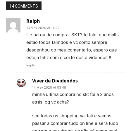
14 COMMENTS
Ralph
13 May 2020 At 14:22
Ué parou de comprar SKT? te falei que malls
estao todos falindos e vc como sempre
desdenhou do meu comentario, espero que
esteja feliz com o corte dos dividendos !!
Reply
Viver de Dividendos
14 May 2020 At 03:48
minha ultima compra no skt foi a 2 anos
atrás, oq vc acha?
sim todas os shopping vai fali e vamos
passar a comprar tudo on line e será tudo
entregue por drone, vc não vê como está