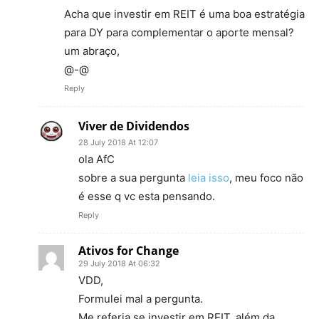
Acha que investir em REIT é uma boa estratégia
para DY para complementar o aporte mensal?
um abraço,
@-@
Reply
Viver de Dividendos
28 July 2018 At 12:07
ola AfC
sobre a sua pergunta
leia isso
, meu foco não
é esse q vc esta pensando.
Reply
Ativos for Change
29 July 2018 At 06:32
VDD,
Formulei mal a pergunta.
Me referia se investir em REIT, além da