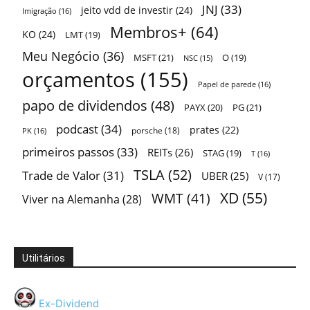
JNJ
(33)
jeito vdd de investir
(24)
Imigração
(16)
Membros+
(64)
KO
(24)
LMT
(19)
Meu Negócio
(36)
MSFT
(21)
O
(19)
NSC
(15)
orçamentos
(155)
Papel de parede
(16)
papo de dividendos
(48)
PAYX
(20)
PG
(21)
podcast
(34)
prates
(22)
porsche
(18)
PK
(16)
primeiros passos
(33)
REITs
(26)
STAG
(19)
T
(16)
TSLA
(52)
Trade de Valor
(31)
UBER
(25)
V
(17)
XD
(55)
WMT
(41)
Viver na Alemanha
(28)
Utilitários
Ex-Dividend