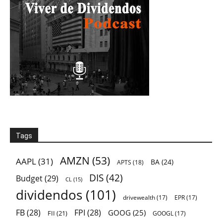
Tags
AMZN
(53)
AAPL
(31)
BA
(24)
APTS
(18)
DIS
(42)
Budget
(29)
CL
(15)
dividendos
(101)
drivewealth
(17)
EPR
(17)
FB
(28)
FPI
(28)
GOOG
(25)
FII
(21)
GOOGL
(17)