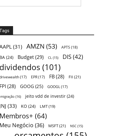
Tags
AMZN
(53)
AAPL
(31)
APTS
(18)
DIS
(42)
Budget
(29)
BA
(24)
CL
(15)
dividendos
(101)
FB
(28)
FII
(21)
drivewealth
(17)
EPR
(17)
FPI
(28)
GOOG
(25)
GOOGL
(17)
jeito vdd de investir
(24)
Imigração
(16)
JNJ
(33)
KO
(24)
LMT
(19)
Membros+
(64)
Meu Negócio
(36)
MSFT
(21)
NSC
(15)
orçamentos
(155)