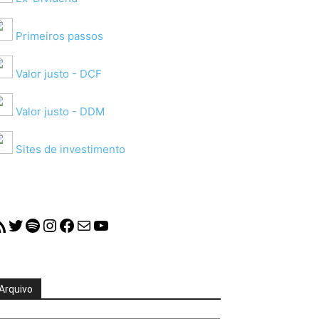
Primeiros passos
Valor justo - DCF
Valor justo - DDM
Sites de investimento
S Feed
Twitter
Spotify
Instagram
Facebook
Mail
YouTube
Arquivo
quivo