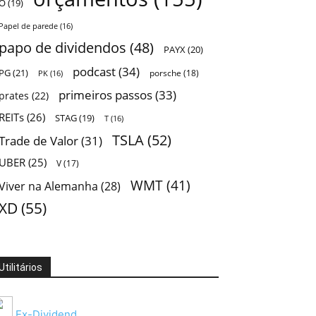
O
(19)
Papel de parede
(16)
papo de dividendos
(48)
PAYX
(20)
podcast
(34)
PG
(21)
porsche
(18)
PK
(16)
primeiros passos
(33)
prates
(22)
REITs
(26)
STAG
(19)
T
(16)
TSLA
(52)
Trade de Valor
(31)
UBER
(25)
V
(17)
WMT
(41)
Viver na Alemanha
(28)
XD
(55)
Utilitários
Ex-Dividend