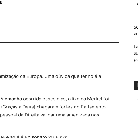
NB
Se
e
L
s
p
lamização da Europa. Uma dúvida que tenho é a
 Alemanha ocorrida esses dias, a lixo da Merkel foi
ta (Graças a Deus) chegaram fortes no Parlamento
essoal da Direita vai dar uma amenizada nos
EUA e aqui é Bolsonaro 2018 kkk..