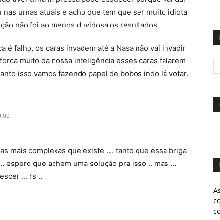
u nas urnas atuais e acho que tem que ser muito idiota
eição não foi ao menos duvidosa os resultados.
a é falho, os caras invadem até a Nasa não vai invadir
 forca muito da nossa inteligência esses caras falarem
anto isso vamos fazendo papel de bobos indo lá votar.
0:00
das mais complexas que existe …. tanto que essa briga
s … espero que achem uma solução pra isso .. mas …
rescer … rs ..
A
c
c