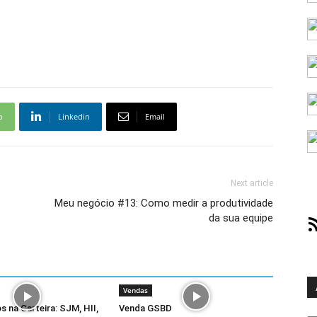
p
Linkedin
Email
Next article
Meu negócio #13: Como medir a produtividade
da sua equipe
RS
Vendas
s na Carteira: SJM, HII,
Venda GSBD
Ar