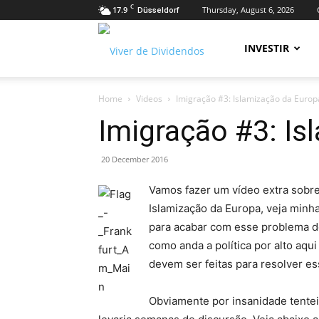
C
17.9
Thursday, August 6, 2026
Düsseldorf
Viver
INVESTIR
Home
Videos
Imigração #3: Islamização da Europ
de
Imigração #3: Is
20 December 2016
Dividendos
Vamos fazer um vídeo extra sobre 
Islamização da Europa, veja minha
para acabar com esse problema d
como anda a política por alto aq
devem ser feitas para resolver e
Obviamente por insanidade tentei