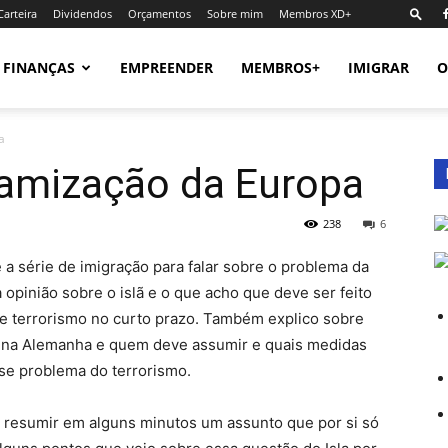
Carteira
Dividendos
Orçamentos
Sobre mim
Membros XD+
FINANÇAS
EMPREENDER
MEMBROS+
IMIGRAR
O
a
lamização da Europa
238
6
a série de imigração para falar sobre o problema da
 opinião sobre o islã e o que acho que deve ser feito
e terrorismo no curto prazo. Também explico sobre
ui na Alemanha e quem deve assumir e quais medidas
sse problema do terrorismo.
 resumir em alguns minutos um assunto que por si só