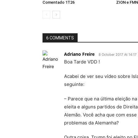
Comentado 1T26
ZION e FM
6 COMMENTS
Adriano Freire
8 October 2017 At 14:17
Boa Tarde VDD !
Acabei de ver seu vídeo sobre Is
seguinte:
– Parece que na última eleição na
eleita e alguns partidos de Direi
Alemão. Você acha que com esse p
problemas da Alemanha?
Outra coisa, Trump foi eleito no 