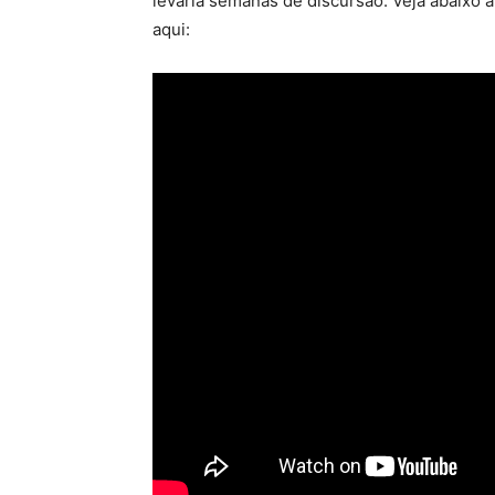
levaria semanas de discursão. Veja abaixo 
aqui: