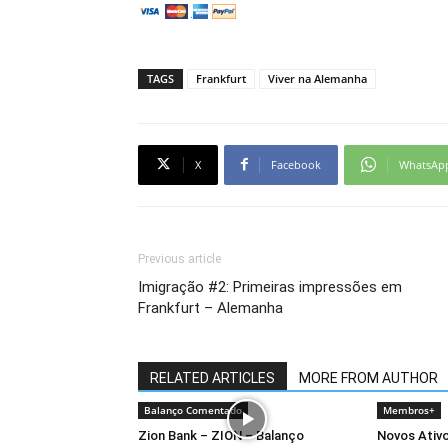
TAGS
Frankfurt
Viver na Alemanha
X
Facebook
WhatsAp
Previous article
Imigração #2: Primeiras impressões em
Frankfurt – Alemanha
RELATED ARTICLES
MORE FROM AUTHOR
Balanço Comentado
Membros+
Zion Bank – ZION – Balanço
Novos Ativo