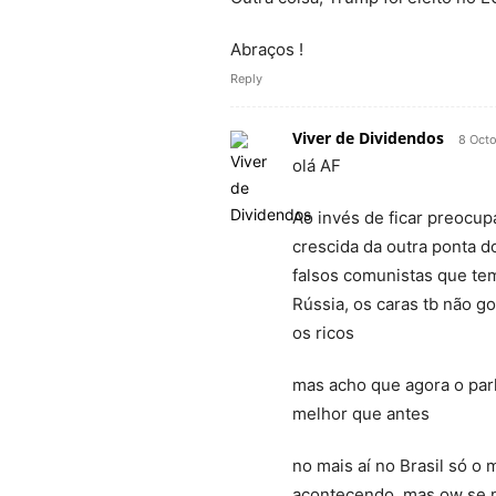
Abraços !
Reply
Viver de Dividendos
8 Octo
olá AF
Ao invés de ficar preocu
crescida da outra ponta 
falsos comunistas que te
Rússia, os caras tb não 
os ricos
mas acho que agora o parl
melhor que antes
no mais aí no Brasil só o
acontecendo, mas ow se n