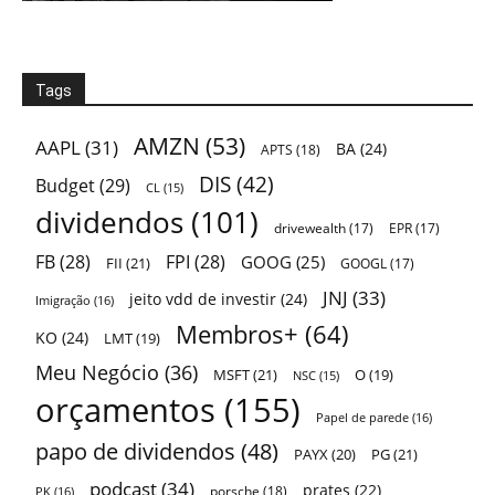
Tags
AMZN
(53)
AAPL
(31)
BA
(24)
APTS
(18)
DIS
(42)
Budget
(29)
CL
(15)
dividendos
(101)
drivewealth
(17)
EPR
(17)
FB
(28)
FPI
(28)
GOOG
(25)
FII
(21)
GOOGL
(17)
JNJ
(33)
jeito vdd de investir
(24)
Imigração
(16)
Membros+
(64)
KO
(24)
LMT
(19)
Meu Negócio
(36)
MSFT
(21)
O
(19)
NSC
(15)
orçamentos
(155)
Papel de parede
(16)
papo de dividendos
(48)
PAYX
(20)
PG
(21)
podcast
(34)
prates
(22)
porsche
(18)
PK
(16)