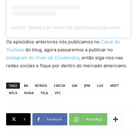
A POST SHARED BY VIVER DE DIVIDENDOS (@VIVERDEDIVIDENDOS)
Os episódios anteriores nós publicamos no
Canal do
Youtube
do blog, agora passaremos a publicar no
Instagram do Viver de Dividendos
, então siga-nos nas
redes sociais e fique por dentro do mercado americano.
TAGS
BA
BORGN
CMCSA
GM
JPM
LUV
MSFT
NFLX
NVDA
TSLA
VFC
X
Facebook
WhatsApp