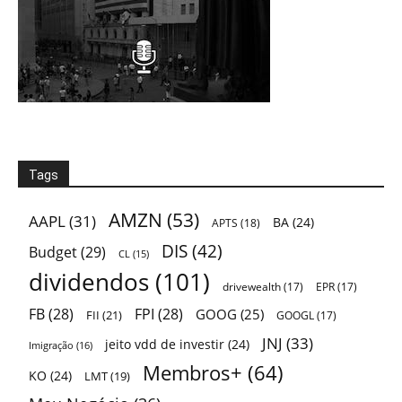
Tags
AMZN
(53)
AAPL
(31)
BA
(24)
APTS
(18)
DIS
(42)
Budget
(29)
CL
(15)
dividendos
(101)
drivewealth
(17)
EPR
(17)
FB
(28)
FPI
(28)
GOOG
(25)
FII
(21)
GOOGL
(17)
JNJ
(33)
jeito vdd de investir
(24)
Imigração
(16)
Membros+
(64)
KO
(24)
LMT
(19)