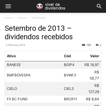
Home
Investir
Dividendos
Setembro de 2013 –
dividendos recebidos
2 February 2014
129
2
Ativo
Cód
Valor
BANESE
BGIP4
R$ 18,97
R$
BMFBOVESPA
BVMF3
58,77
R$
CIELO
CIEL3
127,28
FII BC FUND
BRCR11
R$ 8,64