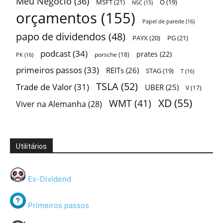
Meu Negócio
(36)
MSFT
(21)
O
(19)
NSC
(15)
orçamentos
(155)
Papel de parede
(16)
papo de dividendos
(48)
PAYX
(20)
PG
(21)
podcast
(34)
prates
(22)
porsche
(18)
PK
(16)
primeiros passos
(33)
REITs
(26)
STAG
(19)
T
(16)
TSLA
(52)
Trade de Valor
(31)
UBER
(25)
V
(17)
XD
(55)
WMT
(41)
Viver na Alemanha
(28)
Utilitários
Ex-Dividend
Primeiros passos