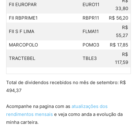
R$
FII EUROPAR
EURO11
33,80
FII RBPRIME1
RBPR11
R$ 56,20
R$
FII S F LIMA
FLMA11
55,27
MARCOPOLO
POMO3
R$ 17,85
R$
TRACTEBEL
TBLE3
117,59
Total de dividendos recebidos no mês de setembro: R$
494,37
Acompanhe na pagina com as
atualizações dos
rendimentos mensais
e veja como anda a evolução da
minha carteira.