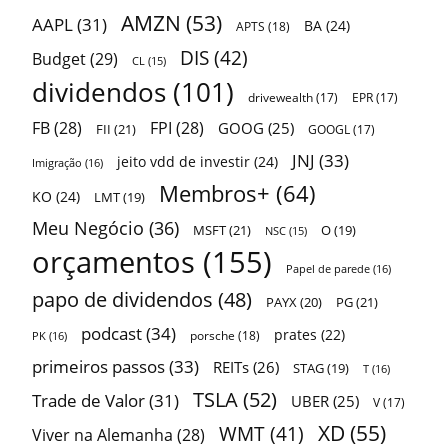
AMZN
(53)
AAPL
(31)
BA
(24)
APTS
(18)
DIS
(42)
Budget
(29)
CL
(15)
dividendos
(101)
drivewealth
(17)
EPR
(17)
FB
(28)
FPI
(28)
GOOG
(25)
FII
(21)
GOOGL
(17)
JNJ
(33)
jeito vdd de investir
(24)
Imigração
(16)
Membros+
(64)
KO
(24)
LMT
(19)
Meu Negócio
(36)
MSFT
(21)
O
(19)
NSC
(15)
orçamentos
(155)
Papel de parede
(16)
papo de dividendos
(48)
PAYX
(20)
PG
(21)
podcast
(34)
prates
(22)
porsche
(18)
PK
(16)
primeiros passos
(33)
REITs
(26)
STAG
(19)
T
(16)
TSLA
(52)
Trade de Valor
(31)
UBER
(25)
V
(17)
XD
(55)
WMT
(41)
Viver na Alemanha
(28)