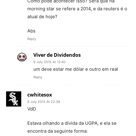
Como pode acontecer isso? Será que na
morning star se refere a 2014, e da reuters é o
atual de hoje?
Abs
Reply
Viver de Dividendos
9 July 2015 At 13:40
um deve estar me dólar e outro em real
Reply
cwhitesox
8 July 2015 At 22:38
VdD
Estava olhando a dívida da UGPA, e ela se
encontra da seguinte forma: