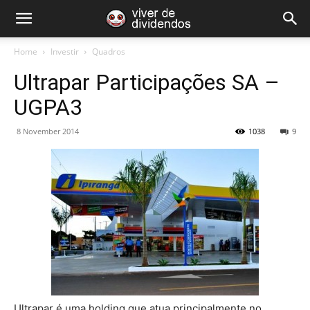
Home
Investir
Quadros
Ultrapar Participações SA –
UGPA3
8 November 2014
1038
9
Ultrapar é uma holding que atua principalmente no