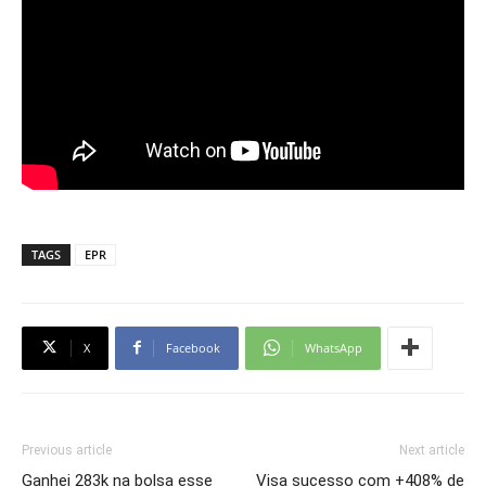
TAGS
EPR
X
Facebook
WhatsApp
Previous article
Next article
Ganhei 283k na bolsa esse
Visa sucesso com +408% de