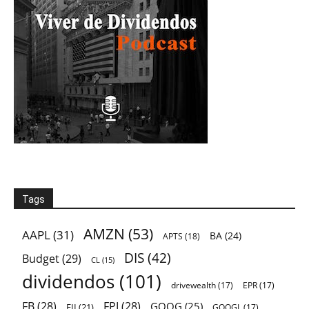
Tags
AMZN
(53)
AAPL
(31)
BA
(24)
APTS
(18)
DIS
(42)
Budget
(29)
CL
(15)
dividendos
(101)
drivewealth
(17)
EPR
(17)
FB
(28)
FPI
(28)
GOOG
(25)
FII
(21)
GOOGL
(17)