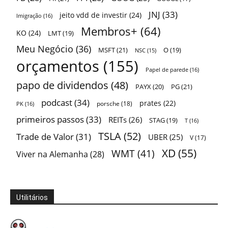
JNJ
(33)
jeito vdd de investir
(24)
Imigração
(16)
Membros+
(64)
KO
(24)
LMT
(19)
Meu Negócio
(36)
MSFT
(21)
O
(19)
NSC
(15)
orçamentos
(155)
Papel de parede
(16)
papo de dividendos
(48)
PAYX
(20)
PG
(21)
podcast
(34)
prates
(22)
porsche
(18)
PK
(16)
primeiros passos
(33)
REITs
(26)
STAG
(19)
T
(16)
TSLA
(52)
Trade de Valor
(31)
UBER
(25)
V
(17)
XD
(55)
WMT
(41)
Viver na Alemanha
(28)
Utilitários