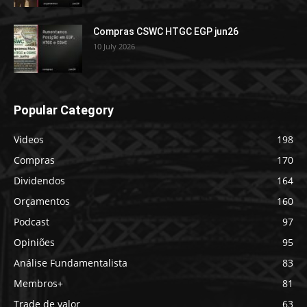
Compras CSWC HTGC EGP jun26
10 July 2026
Popular Category
Videos
198
Compras
170
Dividendos
164
Orçamentos
160
Podcast
97
Opiniões
95
Análise Fundamentalista
83
Membros+
81
Trade de valor
63