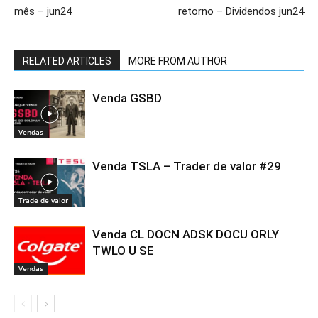
mês – jun24
retorno – Dividendos jun24
RELATED ARTICLES
MORE FROM AUTHOR
Venda GSBD
Vendas
Venda TSLA – Trader de valor #29
Trade de valor
Venda CL DOCN ADSK DOCU ORLY
TWLO U SE
Vendas