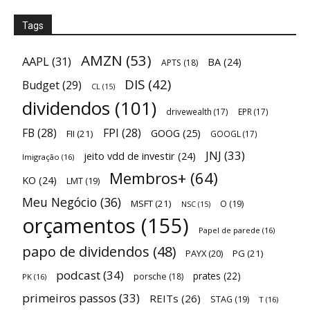
Tags
AMZN
(53)
AAPL
(31)
BA
(24)
APTS
(18)
DIS
(42)
Budget
(29)
CL
(15)
dividendos
(101)
drivewealth
(17)
EPR
(17)
FB
(28)
FPI
(28)
GOOG
(25)
FII
(21)
GOOGL
(17)
JNJ
(33)
jeito vdd de investir
(24)
Imigração
(16)
Membros+
(64)
KO
(24)
LMT
(19)
Meu Negócio
(36)
MSFT
(21)
O
(19)
NSC
(15)
orçamentos
(155)
Papel de parede
(16)
papo de dividendos
(48)
PAYX
(20)
PG
(21)
podcast
(34)
prates
(22)
porsche
(18)
PK
(16)
primeiros passos
(33)
REITs
(26)
STAG
(19)
T
(16)