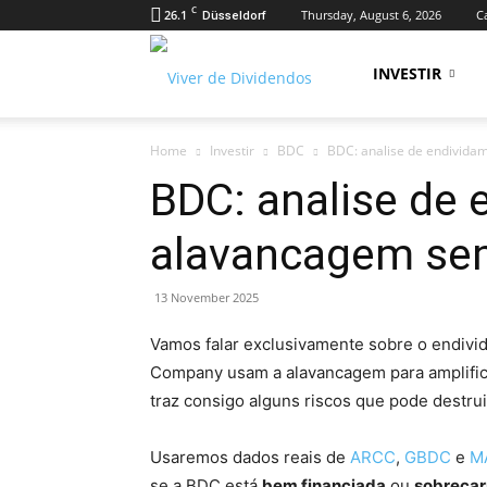
C
26.1
Thursday, August 6, 2026
Ca
Düsseldorf
Viver
INVESTIR
Home
Investir
BDC
BDC: analise de endivida
de
BDC: analise de 
alavancagem sem
Dividendos
13 November 2025
Vamos falar exclusivamente sobre o endi
Company usam a alavancagem para amplific
traz consigo alguns riscos que pode destruir
Usaremos dados reais de
ARCC
,
GBDC
e
M
se a BDC está
bem financiada
ou
sobreca