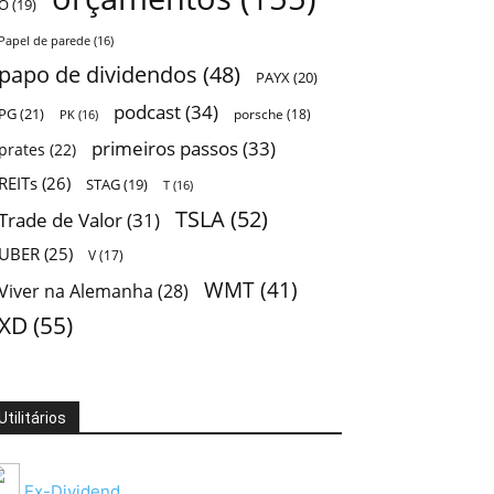
O
(19)
Papel de parede
(16)
papo de dividendos
(48)
PAYX
(20)
podcast
(34)
PG
(21)
porsche
(18)
PK
(16)
primeiros passos
(33)
prates
(22)
REITs
(26)
STAG
(19)
T
(16)
TSLA
(52)
Trade de Valor
(31)
UBER
(25)
V
(17)
WMT
(41)
Viver na Alemanha
(28)
XD
(55)
Utilitários
Ex-Dividend