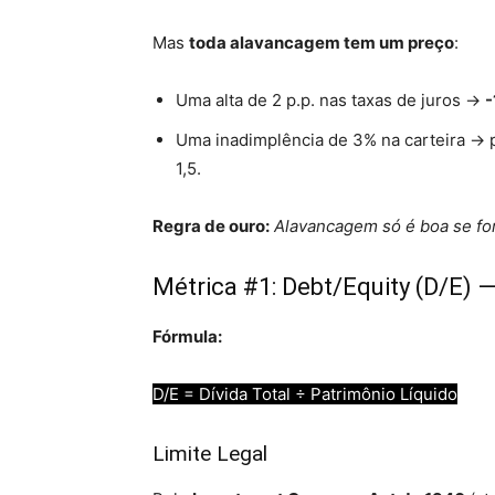
Mas
toda alavancagem tem um preço
:
Uma alta de 2 p.p. nas taxas de juros →
-
Uma inadimplência de 3% na carteira →
1,5.
Regra de ouro:
Alavancagem só é boa se for
Métrica #1: Debt/Equity (D/E)
Fórmula:
D/E = Dívida Total ÷ Patrimônio Líquido
Limite Legal