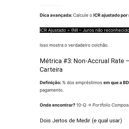
Dica avançada:
Calcule o
ICR ajustado por
ICR Ajustado = (NII – Juros não reconhecid
Isso mostra o verdadeiro colchão.
Métrica #3: Non-Accrual Rate 
Carteira
Definição:
% dos empréstimos
em que a BD
pagamento.
Onde encontrar?
10-Q →
Portfolio Composi
Dois Jeitos de Medir (e qual usar)