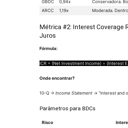
GBDC
0,94x
Conservadora. Boa
ARCC
1,19x
Moderada. Dentro
Métrica #2: Interest Coverage 
Juros
Fórmula:
ICR = (Net Investment Income) ÷ (Interest 
Onde encontrar?
10-Q →
Income Statement
→ “Interest and 
Parâmetros para BDCs
Risco
Inter