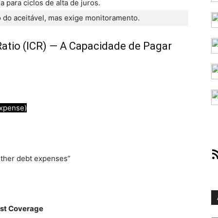
 para ciclos de alta de juros.
 do aceitável, mas exige monitoramento.
Ratio (ICR) — A Capacidade de Pagar
Expense)
RS
other debt expenses”
est Coverage
Ar