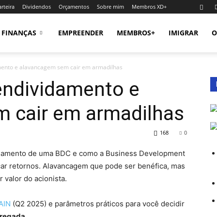
rteira
Dividendos
Orçamentos
Sobre mim
Membros XD+
FINANÇAS
EMPREENDER
MEMBROS+
IMIGRAR
O
mento e alavancagem sem cair em armadilhas
endividamento e
 cair em armadilhas
168
0
vidamento de uma BDC e como a Business Development
ar retornos. Alavancagem que pode ser benéfica, mas
 valor do acionista.
AIN
(Q2 2025) e parâmetros práticos para você decidir
rregada
.