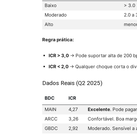
Baixo
> 3.0
Moderado
2.0 a 
Alto
menor
Regra prática:
ICR > 3,0
→ Pode suportar alta de 200 bp
ICR < 2,0
→ Qualquer choque corta o div
Dados Reais (Q2 2025)
BDC
ICR
MAIN
4,27
Excelente
. Pode pagar
ARCC
3,26
Confortável. Boa mar
GBDC
2,92
Moderado. Sensível a 