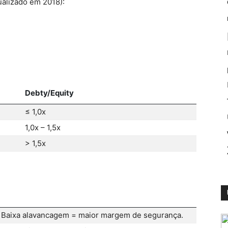
ualizado em 2018):
Debty/Equity
≤ 1,0x
1,0x – 1,5x
> 1,5x
. Baixa alavancagem = maior margem de segurança.