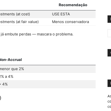
Recomendação
stments (at cost)
USE ESTA
stments (at fair value)
Menos conservadora
lue já embute perdas — mascara o problema.
Non-Accrual
menor que 2%
2% a 4%
> 4%
A
)
c
c