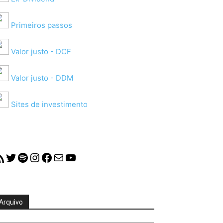
Primeiros passos
Valor justo - DCF
Valor justo - DDM
Sites de investimento
S Feed
Twitter
Spotify
Instagram
Facebook
Mail
YouTube
Arquivo
quivo