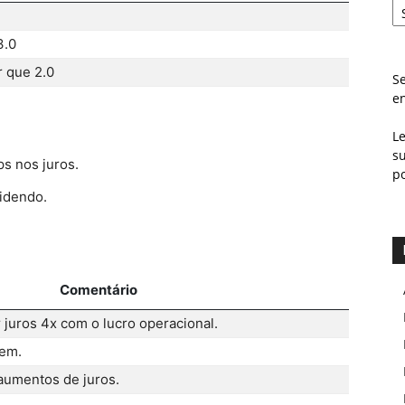
3.0
 que 2.0
Se
e
L
s
s nos juros.
p
idendo.
Comentário
 juros 4x com o lucro operacional.
gem.
aumentos de juros.