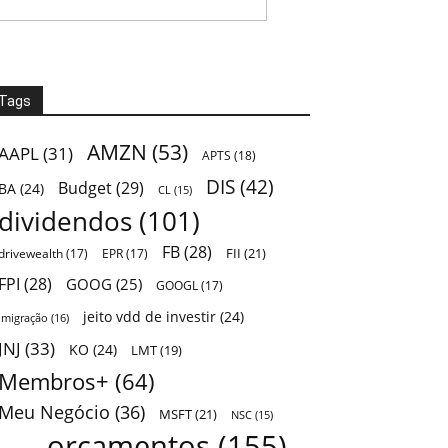
Tags
AMZN
(53)
AAPL
(31)
APTS
(18)
DIS
(42)
Budget
(29)
BA
(24)
CL
(15)
dividendos
(101)
FB
(28)
FII
(21)
drivewealth
(17)
EPR
(17)
FPI
(28)
GOOG
(25)
GOOGL
(17)
jeito vdd de investir
(24)
Imigração
(16)
JNJ
(33)
KO
(24)
LMT
(19)
Membros+
(64)
Meu Negócio
(36)
MSFT
(21)
NSC
(15)
orçamentos
(155)