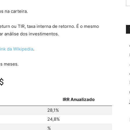
s na carteira.
Return ou TIR, taxa interna de retorno. É o mesmo
zar análise dos investimentos.
ink da Wikipedia
.
s meses.
 $
IRR Anualizado
28,1%
24,8%
%