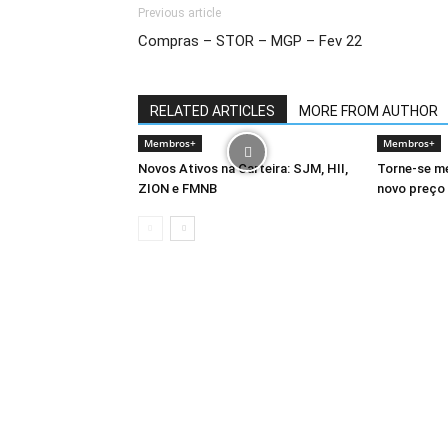
Previous article
Compras – STOR – MGP – Fev 22
RELATED ARTICLES
MORE FROM AUTHOR
Membros+
Membros+
Novos Ativos na Carteira: SJM, HII,
Torne-se m
ZION e FMNB
novo preço