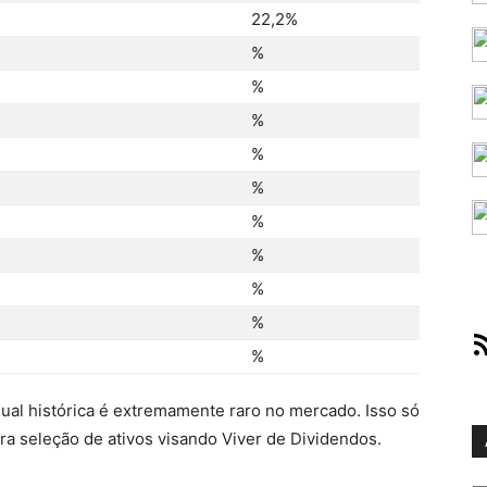
22,2%
%
%
%
%
%
%
%
%
%
RS
%
ual histórica é extremamente raro no mercado. Isso só
ara seleção de ativos visando Viver de Dividendos.
Ar