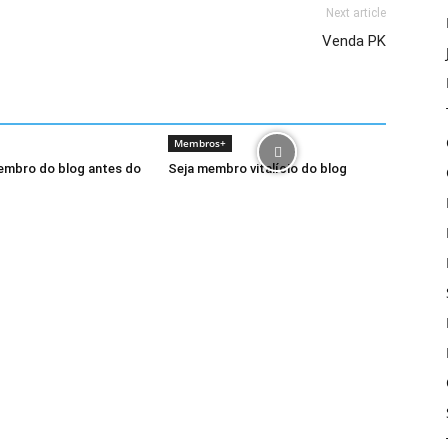
Next article
Venda PK
Membros+
embro do blog antes do
Seja membro vitalício do blog