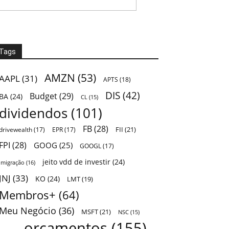
Tags
AMZN
(53)
AAPL
(31)
APTS
(18)
DIS
(42)
Budget
(29)
BA
(24)
CL
(15)
dividendos
(101)
FB
(28)
FII
(21)
drivewealth
(17)
EPR
(17)
FPI
(28)
GOOG
(25)
GOOGL
(17)
jeito vdd de investir
(24)
Imigração
(16)
JNJ
(33)
KO
(24)
LMT
(19)
Membros+
(64)
Meu Negócio
(36)
MSFT
(21)
NSC
(15)
orçamentos
(155)