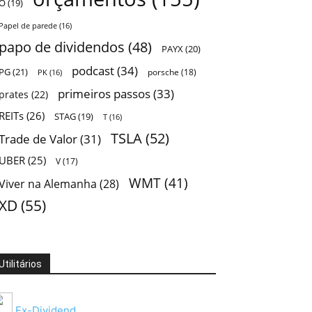
O
(19)
Papel de parede
(16)
papo de dividendos
(48)
PAYX
(20)
podcast
(34)
PG
(21)
porsche
(18)
PK
(16)
primeiros passos
(33)
prates
(22)
REITs
(26)
STAG
(19)
T
(16)
TSLA
(52)
Trade de Valor
(31)
UBER
(25)
V
(17)
WMT
(41)
Viver na Alemanha
(28)
XD
(55)
Utilitários
Ex-Dividend