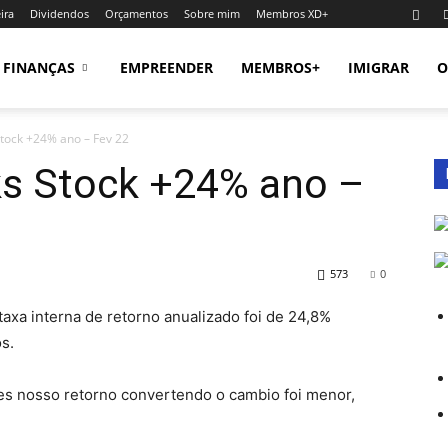
ira
Dividendos
Orçamentos
Sobre mim
Membros XD+
FINANÇAS
EMPREENDER
MEMBROS+
IMIGRAR
O
Stock +24% ano – Fev 22
ks Stock +24% ano –
573
0
xa interna de retorno anualizado foi de 24,8%
s.
es nosso retorno convertendo o cambio foi menor,