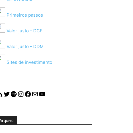
Primeiros passos
Valor justo - DCF
Valor justo - DDM
Sites de investimento
S Feed
Twitter
Spotify
Instagram
Facebook
Mail
YouTube
Arquivo
quivo