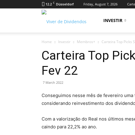
C
12.2
Friday, August 7, 2026
Carte
Düsseldorf
Viver
INVESTIR
Home
Investir
Membros+
Carteira Top Picks 
de
Carteira Top Pic
Fev 22
Dividendos
7 March 2022
Conseguimos nesse mês de fevereiro uma ta
considerando reinvestimento dos dividendo
Com a valorização do Real nos últimos mes
caindo para 22,2% ao ano.