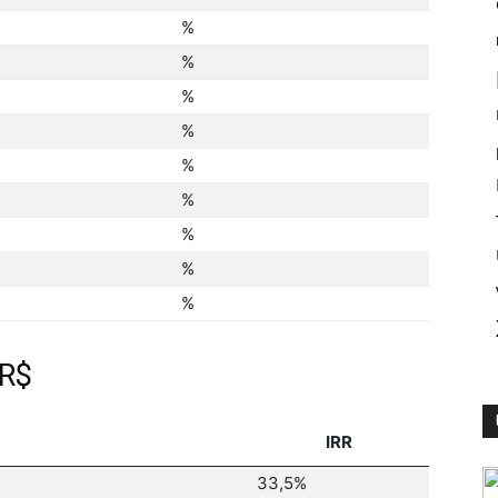
%
%
%
%
%
%
%
%
%
 R$
IRR
33,5%