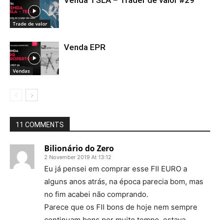
Trade de valor
Venda EPR
Vendas
11 COMMENTS
Bilionário do Zero
2 November 2019 At 13:12
Eu já pensei em comprar esse FII EURO a
alguns anos atrás, na época parecia bom, mas
no fim acabei não comprando.
Parece que os FII bons de hoje nem sempre
continuam bons por muito tempo, estava