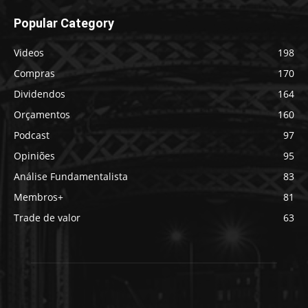
Popular Category
Videos
198
Compras
170
Dividendos
164
Orçamentos
160
Podcast
97
Opiniões
95
Análise Fundamentalista
83
Membros+
81
Trade de valor
63