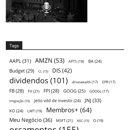
Tags
AMZN
(53)
AAPL
(31)
BA
(24)
APTS
(18)
DIS
(42)
Budget
(29)
CL
(15)
dividendos
(101)
drivewealth
(17)
EPR
(17)
FB
(28)
FPI
(28)
GOOG
(25)
FII
(21)
GOOGL
(17)
JNJ
(33)
jeito vdd de investir
(24)
Imigração
(16)
Membros+
(64)
KO
(24)
LMT
(19)
Meu Negócio
(36)
MSFT
(21)
O
(19)
NSC
(15)
orçamentos
(155)