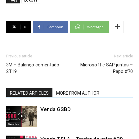
TAGS
EURO11
X
Facebook
WhatsApp
Previous article
Next article
3M – Balanço comentado
Microsoft e SAP juntas –
2T19
Papo #70
RELATED ARTICLES
MORE FROM AUTHOR
Venda GSBD
Vendas
Venda TSLA – Trader de valor #29