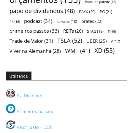
Papel de parede
(16)
papo de dividendos
(48)
PAYX
(20)
PG
(21)
podcast
(34)
prates
(22)
porsche
(18)
PK
(16)
primeiros passos
(33)
REITs
(26)
STAG
(19)
T
(16)
TSLA
(52)
Trade de Valor
(31)
UBER
(25)
V
(17)
XD
(55)
WMT
(41)
Viver na Alemanha
(28)
Utilitários
Ex-Dividend
Primeiros passos
Valor justo - DCF