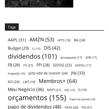
Tags
AMZN
(53)
AAPL
(31)
BA
(24)
APTS
(18)
DIS
(42)
Budget
(29)
CL
(15)
dividendos
(101)
drivewealth
(17)
EPR
(17)
FB
(28)
FPI
(28)
GOOG
(25)
FII
(21)
GOOGL
(17)
JNJ
(33)
jeito vdd de investir
(24)
Imigração
(16)
Membros+
(64)
KO
(24)
LMT
(19)
Meu Negócio
(36)
MSFT
(21)
O
(19)
NSC
(15)
orçamentos
(155)
Papel de parede
(16)
papo de dividendos
(48)
PAYX
(20)
PG
(21)