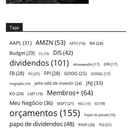
Tags
AMZN
(53)
AAPL
(31)
BA
(24)
APTS
(18)
DIS
(42)
Budget
(29)
CL
(15)
dividendos
(101)
drivewealth
(17)
EPR
(17)
FB
(28)
FPI
(28)
GOOG
(25)
FII
(21)
GOOGL
(17)
JNJ
(33)
jeito vdd de investir
(24)
Imigração
(16)
Membros+
(64)
KO
(24)
LMT
(19)
Meu Negócio
(36)
MSFT
(21)
O
(19)
NSC
(15)
orçamentos
(155)
Papel de parede
(16)
papo de dividendos
(48)
PAYX
(20)
PG
(21)