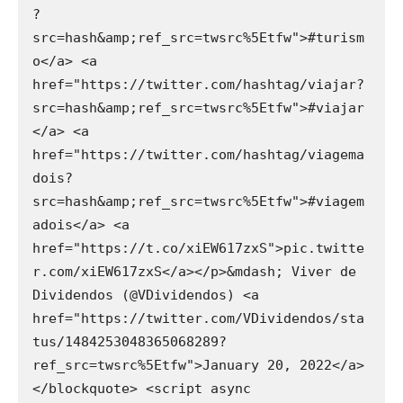
?
src=hash&amp;ref_src=twsrc%5Etfw">#turism
o</a> <a 
href="https://twitter.com/hashtag/viajar?
src=hash&amp;ref_src=twsrc%5Etfw">#viajar
</a> <a 
href="https://twitter.com/hashtag/viagema
dois?
src=hash&amp;ref_src=twsrc%5Etfw">#viagem
adois</a> <a 
href="https://t.co/xiEW617zxS">pic.twitte
r.com/xiEW617zxS</a></p>&mdash; Viver de 
Dividendos (@VDividendos) <a 
href="https://twitter.com/VDividendos/sta
tus/1484253048365068289?
ref_src=twsrc%5Etfw">January 20, 2022</a>
</blockquote> <script async 