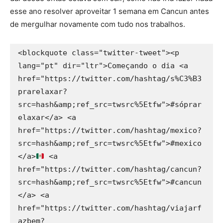
esse ano resolver aproveitar 1 semana em Cancun antes
de mergulhar novamente com tudo nos trabalhos.
<blockquote class="twitter-tweet"><p 
lang="pt" dir="ltr">Começando o dia <a 
href="https://twitter.com/hashtag/s%C3%B3
prarelaxar?
src=hash&amp;ref_src=twsrc%5Etfw">#sóprar
elaxar</a> <a 
href="https://twitter.com/hashtag/mexico?
src=hash&amp;ref_src=twsrc%5Etfw">#mexico
</a>
 <a 
href="https://twitter.com/hashtag/cancun?
src=hash&amp;ref_src=twsrc%5Etfw">#cancun
</a> <a 
href="https://twitter.com/hashtag/viajarf
azbem?