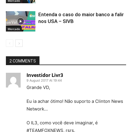
Mercado
Entenda o caso do maior banco a falir
nos USA – SIVB
Mercado
2 COMMENTS
Investidor Livr3
9 August 2017 At 19:44
Grande VD,
Eu ia achar ótimo! Não suporto a Clinton News
Network…
O IL3, como você deve imaginar, é
#TEAMFOXNEWS, rsrs.