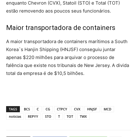
enquanto Chevron (CVX), Statoil (STO) e Total (TOT)
estão removendo aos poucos seus funcionários.
Maior transportadora de containers
A maior transportadora de containers marítimos a South
Korea`s Hanjin Shipping (HNJSF) conseguiu juntar
apenas $220 milhões para arquivar o processo de
falência que existe nos tribunais de New Jersey. A divida
total da empresa é de $10,5 bilhões.
TAGS
BCS
C
CG
CTPCY
CVX
HNJSF
MCD
noticias
REPYY
STO
T
TOT
TWX