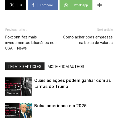
X
Facebook
WhatsApp
Previous article
Next article
Foxconn faz mais
Como achar boas empresas
investimentos bilionários nos
na bolsa de valores
USA – News
RELATED ARTICLES
MORE FROM AUTHOR
Quais as ações podem ganhar com as
tarifas do Trump
Mercado
Bolsa americana em 2025