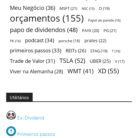
Meu Negócio
(36)
MSFT
(21)
O
(19)
NSC
(15)
orçamentos
(155)
Papel de parede
(16)
papo de dividendos
(48)
PAYX
(20)
PG
(21)
podcast
(34)
prates
(22)
porsche
(18)
PK
(16)
primeiros passos
(33)
REITs
(26)
STAG
(19)
T
(16)
TSLA
(52)
Trade de Valor
(31)
UBER
(25)
V
(17)
XD
(55)
WMT
(41)
Viver na Alemanha
(28)
Utilitários
Ex-Dividend
Primeiros passos