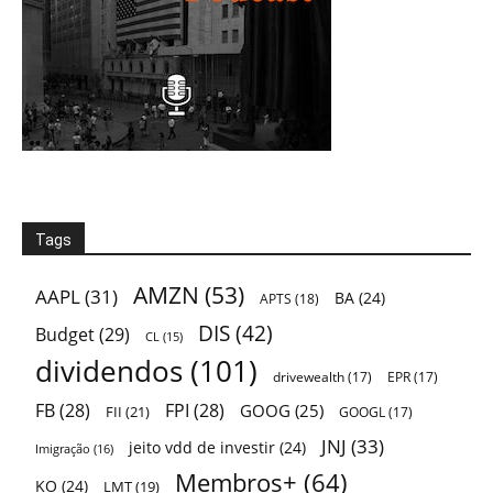
Tags
AMZN
(53)
AAPL
(31)
BA
(24)
APTS
(18)
DIS
(42)
Budget
(29)
CL
(15)
dividendos
(101)
drivewealth
(17)
EPR
(17)
FB
(28)
FPI
(28)
GOOG
(25)
FII
(21)
GOOGL
(17)
JNJ
(33)
jeito vdd de investir
(24)
Imigração
(16)
Membros+
(64)
KO
(24)
LMT
(19)