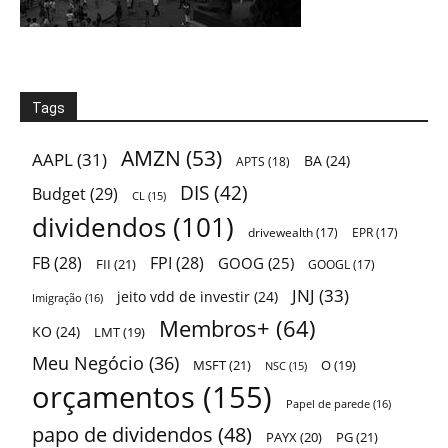
Tags
AMZN
(53)
AAPL
(31)
BA
(24)
APTS
(18)
DIS
(42)
Budget
(29)
CL
(15)
dividendos
(101)
drivewealth
(17)
EPR
(17)
FB
(28)
FPI
(28)
GOOG
(25)
FII
(21)
GOOGL
(17)
JNJ
(33)
jeito vdd de investir
(24)
Imigração
(16)
Membros+
(64)
KO
(24)
LMT
(19)
Meu Negócio
(36)
MSFT
(21)
O
(19)
NSC
(15)
orçamentos
(155)
Papel de parede
(16)
papo de dividendos
(48)
PAYX
(20)
PG
(21)