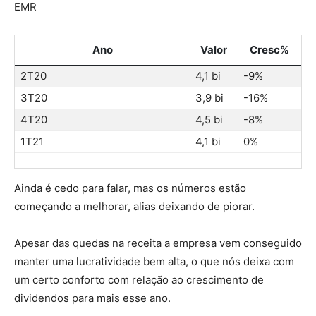
EMR
Ano
Valor
Cresc%
2T20
4,1 bi
-9%
3T20
3,9 bi
-16%
4T20
4,5 bi
-8%
1T21
4,1 bi
0%
Ainda é cedo para falar, mas os números estão
começando a melhorar, alias deixando de piorar.
Apesar das quedas na receita a empresa vem conseguido
manter uma lucratividade bem alta, o que nós deixa com
um certo conforto com relação ao crescimento de
dividendos para mais esse ano.