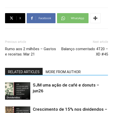
X
Facebook
WhatsApp
Previous article
Next article
Rumo aos 2 milhões – Gastos
Balanço comentado 4T20 –
e receitas: Mar 21
XD #45
RELATED ARTICLES
MORE FROM AUTHOR
SJM uma ação de café e donuts –
jun26
Dividendos
Crescimento de 15% nos dividendos –