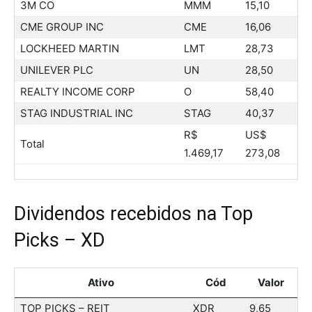
3M CO
MMM
15,10
CME GROUP INC
CME
16,06
LOCKHEED MARTIN
LMT
28,73
UNILEVER PLC
UN
28,50
REALTY INCOME CORP
O
58,40
STAG INDUSTRIAL INC
STAG
40,37
R$
US$
Total
1.469,17
273,08
Dividendos recebidos na Top
Picks – XD
Ativo
Cód
Valor
TOP PICKS – REIT
XDR
9,65