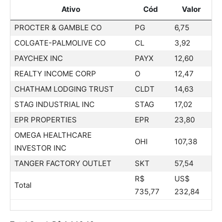
Ativo
Cód
Valor
PROCTER & GAMBLE CO
PG
6,75
COLGATE-PALMOLIVE CO
CL
3,92
PAYCHEX INC
PAYX
12,60
REALTY INCOME CORP
O
12,47
CHATHAM LODGING TRUST
CLDT
14,63
STAG INDUSTRIAL INC
STAG
17,02
EPR PROPERTIES
EPR
23,80
OMEGA HEALTHCARE
OHI
107,38
INVESTOR INC
TANGER FACTORY OUTLET
SKT
57,54
R$
US$
Total
735,77
232,84