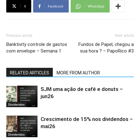
X
Facebook
WhatsApp
Previous article
Next article
Banktivity controle de gastos
Fundos de Papel, chegou a
com envelope – Semana 1
sua hora ? – PapoRico #3
RELATED ARTICLES
MORE FROM AUTHOR
SJM uma ação de café e donuts –
jun26
Dividendos
Crescimento de 15% nos dividendos –
mai26
Dividendos