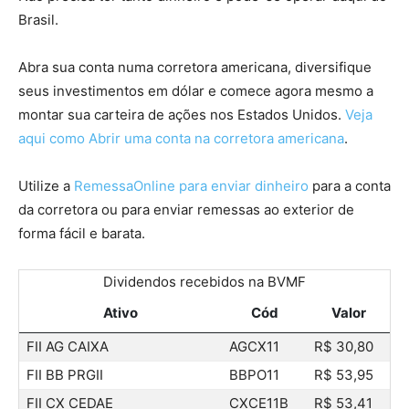
Brasil.
Abra sua conta numa corretora americana, diversifique
seus investimentos em dólar e comece agora mesmo a
montar sua carteira de ações nos Estados Unidos.
Veja
aqui como Abrir uma conta na corretora americana
.
Utilize a
RemessaOnline para enviar dinheiro
para a conta
da corretora ou para enviar remessas ao exterior de
forma fácil e barata.
Dividendos recebidos na BVMF
Ativo
Cód
Valor
FII AG CAIXA
AGCX11
R$ 30,80
FII BB PRGII
BBPO11
R$ 53,95
FII CX CEDAE
CXCE11B
R$ 53,41