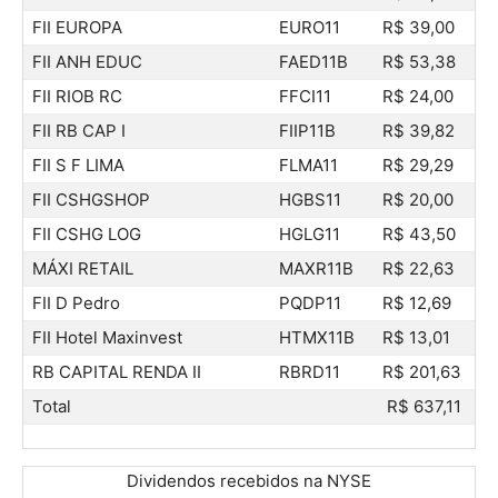
FII EUROPA
EURO11
R$ 39,00
FII ANH EDUC
FAED11B
R$ 53,38
FII RIOB RC
FFCI11
R$ 24,00
FII RB CAP I
FIIP11B
R$ 39,82
FII S F LIMA
FLMA11
R$ 29,29
FII CSHGSHOP
HGBS11
R$ 20,00
FII CSHG LOG
HGLG11
R$ 43,50
MÁXI RETAIL
MAXR11B
R$ 22,63
FII D Pedro
PQDP11
R$ 12,69
FII Hotel Maxinvest
HTMX11B
R$ 13,01
RB CAPITAL RENDA II
RBRD11
R$ 201,63
Total
R$ 637,11
Dividendos recebidos na NYSE