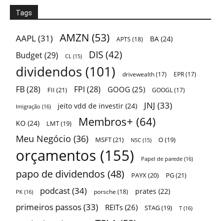
Tags
AMZN
(53)
AAPL
(31)
BA
(24)
APTS
(18)
DIS
(42)
Budget
(29)
CL
(15)
dividendos
(101)
drivewealth
(17)
EPR
(17)
FB
(28)
FPI
(28)
GOOG
(25)
FII
(21)
GOOGL
(17)
JNJ
(33)
jeito vdd de investir
(24)
Imigração
(16)
Membros+
(64)
KO
(24)
LMT
(19)
Meu Negócio
(36)
MSFT
(21)
O
(19)
NSC
(15)
orçamentos
(155)
Papel de parede
(16)
papo de dividendos
(48)
PAYX
(20)
PG
(21)
podcast
(34)
prates
(22)
porsche
(18)
PK
(16)
primeiros passos
(33)
REITs
(26)
STAG
(19)
T
(16)