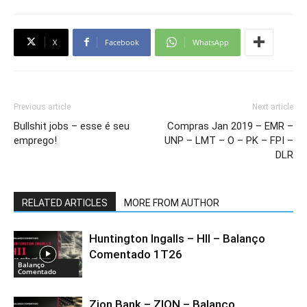
X
Facebook
WhatsApp
Previous article
Next article
Bullshit jobs – esse é seu
Compras Jan 2019 – EMR –
emprego!
UNP – LMT – O – PK – FPI –
DLR
RELATED ARTICLES
MORE FROM AUTHOR
Huntington Ingalls – HII – Balanço
Comentado 1T26
Balanço
Comentado
Zion Bank – ZION – Balanço