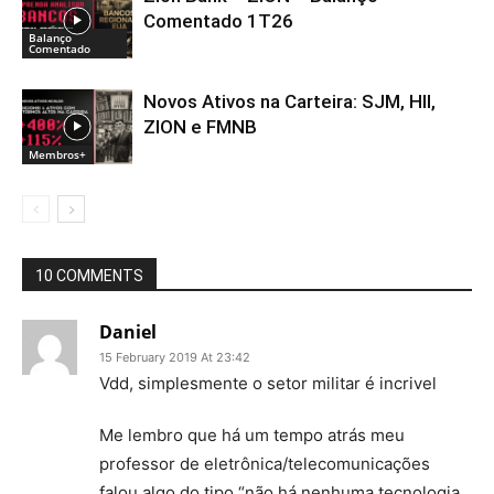
Comentado 1T26
Balanço
Comentado
Novos Ativos na Carteira: SJM, HII,
ZION e FMNB
Membros+
10 COMMENTS
Daniel
15 February 2019 At 23:42
Vdd, simplesmente o setor militar é incrivel
Me lembro que há um tempo atrás meu
professor de eletrônica/telecomunicações
falou algo do tipo “não há nenhuma tecnologia