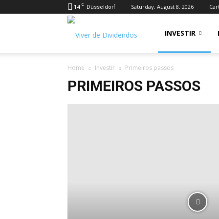
C
14
Saturday, August 8, 2026
Car
Düsseldorf
Viver
INVESTIR
Home
Investir
Primeiros passos
de
PRIMEIROS PASSOS
Dividendos