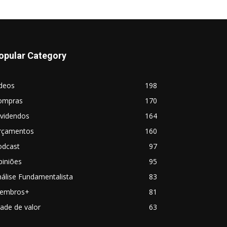
opular Category
ideos
198
ompras
170
ividendos
164
rçamentos
160
odcast
97
piniões
95
álise Fundamentalista
83
embros+
81
ade de valor
63