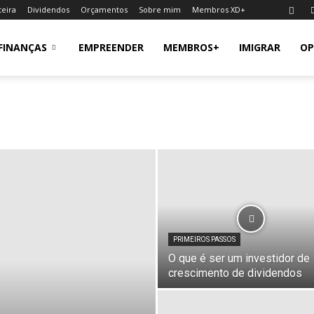
teira
Dividendos
Orçamentos
Sobre mim
Membros XD+
FINANÇAS
EMPREENDER
MEMBROS+
IMIGRAR
OP
PRIMEIROS PASSOS
O que é ser um investidor de
crescimento de dividendos