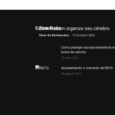
Editor Picks
Zettelkasten organize seu cérebro
Viver de Dividendos
-
15 October 2023
Como planejar sua aposentadoria n
bolsa de valores
21 June 2025
Apresentando o mercado de REITs
26 August 2015