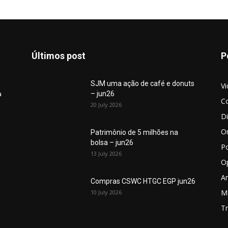
Últimos post
P
SJM uma ação de café e donuts
V
– jun26
a
C
20 July 2026
D
O
Patrimônio de 5 milhões na
bolsa – jun26
P
13 July 2026
O
An
Compras CSWC HTGC EGP jun26
M
10 July 2026
Tr